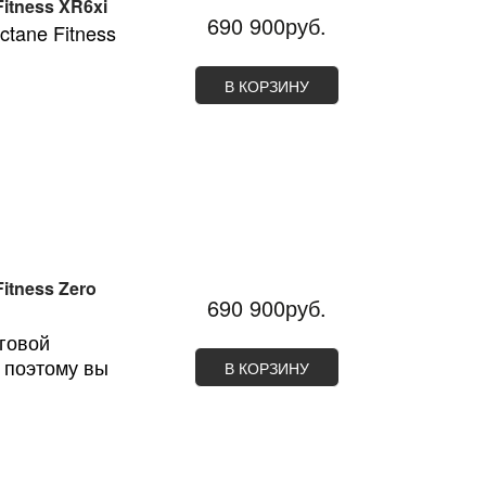
itness XR6xi
690 900руб.
tane Fitness
В КОРЗИНУ
itness Zero
690 900руб.
еговой
, поэтому вы
В КОРЗИНУ