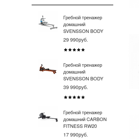
Гребной тренажер
Эл
домашний
тр
SVENSSON BODY
ав
LABS WHEELO
пр
29 990руб.
35
BR
E1
TU
Гребной тренажер
Эл
домашний
тр
SVENSSON BODY
ав
LABS WAVERUN
пр
39 990руб.
21
BR
X8
Гребной тренажер
Эл
домашний CARBON
тр
FITNESS RW20
пр
BR
17 990руб.
26