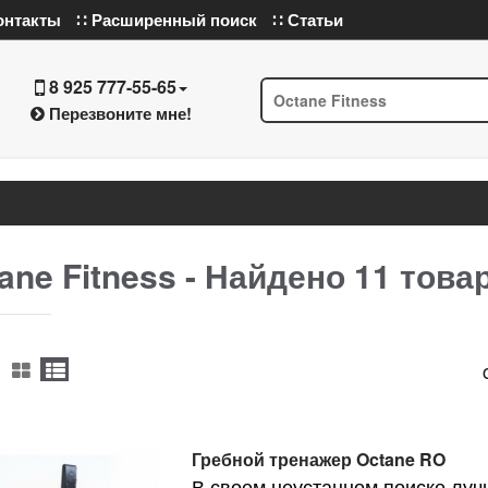
онтакты
∷ Расширенный поиск
∷ Статьи
8 925 777-55-65
Перезвоните мне!
ane Fitness - Найдено
11
товар
Гребной тренажер Octane RO
В своем неустанном поиске лу