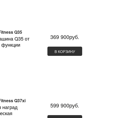
itness Q35
369 900руб.
ашина Q35 от
е функции
В КОРЗИНУ
itness Q37xi
599 900руб.
я наград
еская