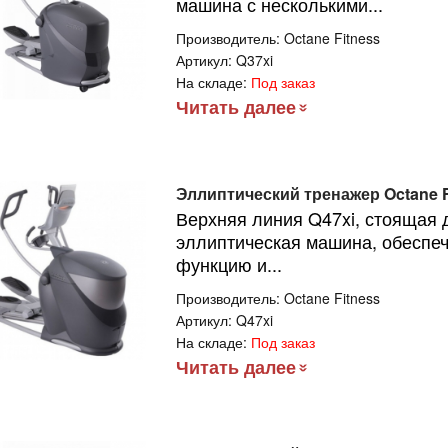
машина с несколькими...
NWAY E
Производитель:
Octane Fitness
Артикул:
Q37xi
лотренажер
На складе:
Под заказ
ризонтальный с
Читать далее
нератором
офессиональный
4 990руб.
ONZE GYM
000M PRO
Эллиптический тренажер Octane F
RBO (new)
Верхняя линия Q47xi, стоящая
эллиптическая машина, обеспе
функцию и...
Производитель:
Octane Fitness
Артикул:
Q47xi
На складе:
Под заказ
Читать далее