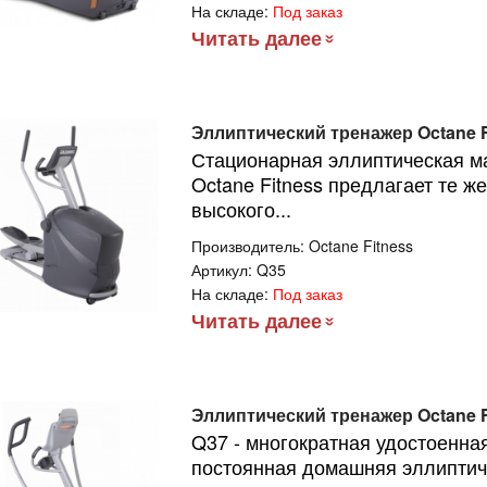
На складе:
Под заказ
Читать далее
липтический
енажер с
тонаклоном
Эллиптический тренажер Octane F
офессиональный
1 990руб.
Стационарная эллиптическая м
ONZE GYM
000M PRO TFT
Octane Fitness предлагает те ж
RBO (new)
высокого...
липтический
Производитель:
Octane Fitness
енажер с
Артикул:
Q35
тонаклоном
На складе:
Под заказ
офессиональный
2 990руб.
Читать далее
ONZE GYM
00M
липтический
Эллиптический тренажер Octane F
енажер
Q37 - многократная удостоенна
офессиональный
постоянная домашняя эллиптич
ONZE GYM
9 990руб.