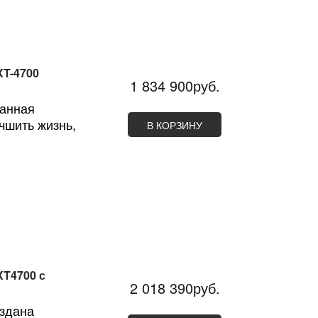
XT-4700
1 834 900руб.
танная
чшить жизнь,
В КОРЗИНУ
XT4700 с
2 018 390руб.
оздана