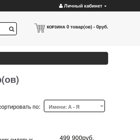
Личный кабинет
0
товар(ов) -
0руб.
КОРЗИНА
(ов)
cортировать по:
499 900руб.
чших силовых