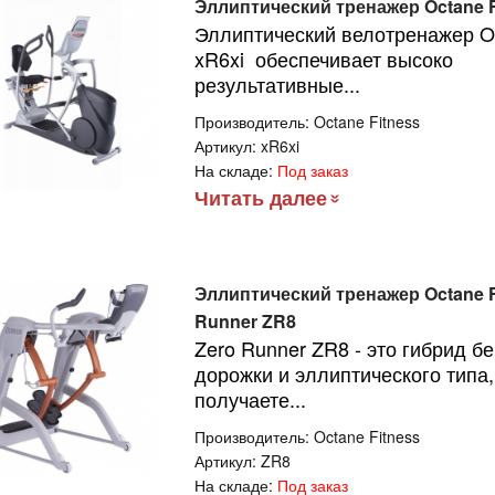
Эллиптический тренажер Octane F
Эллиптический велотренажер Oc
xR6xi обеспечивает высоко
результативные...
Производитель:
Octane Fitness
Артикул:
xR6xi
На складе:
Под заказ
Читать далее
Эллиптический тренажер Octane F
Runner ZR8
Zero Runner ZR8 - это гибрид б
дорожки и эллиптического типа
получаете...
Производитель:
Octane Fitness
Артикул:
ZR8
На складе:
Под заказ