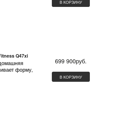
В КОРЗИНУ
itness Q47xi
699 900руб.
 домашняя
чивает форму,
В КОРЗИНУ