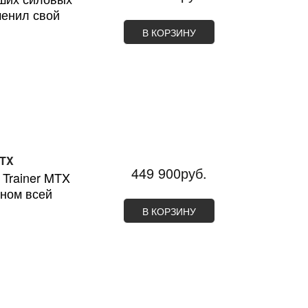
менил свой
В КОРЗИНУ
MTX
449 900руб.
 Trainer MTX
ном всей
В КОРЗИНУ