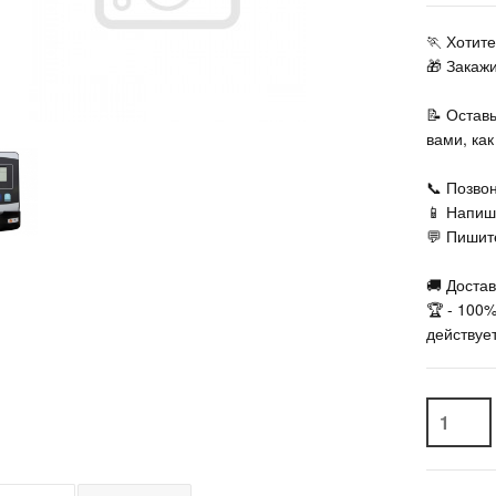
🏃‍ Хоти
🎁 Закаж
📝 Остав
вами, ка
📞 Позвон
📱 Напиш
💬 Пишите
🚚 Достав
🏆 - 100
действует