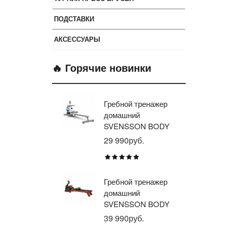
ПОДСТАВКИ
АКСЕССУАРЫ
🔥 Горячие новинки
Гребной тренажер
Эл
домашний
тр
SVENSSON BODY
ав
LABS WHEELO
пр
29 990руб.
35
BR
E1
TU
Гребной тренажер
Эл
домашний
тр
SVENSSON BODY
ав
LABS WAVERUN
пр
39 990руб.
21
BR