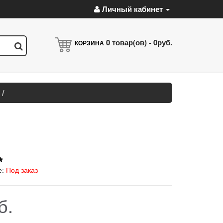
Личный кабинет
0
товар(ов) -
0руб.
КОРЗИНА
е:
Под заказ
б.