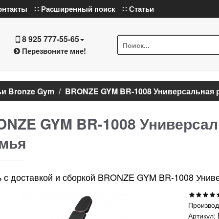
онтакты
∷ Расширенный поиск
∷ Статьи
8 925 777-55-65
Перезвоните мне!
и Bronze Gym
BRONZE GYM BR-1008 Универсальная 
NZE GYM BR-1008 Универсал
мья
ь с доставкой и сборкой BRONZE GYM BR-1008 Унив
Производ
Артикул: