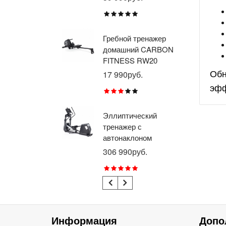
BR
X8
Гребной тренажер
Эл
домашний CARBON
тр
FITNESS RW20
пр
BR
Обн
17 990руб.
26
RU
эфф
Эллиптический
Ве
тренажер с
го
автонаклоном
ге
профессиональный
пр
306 990руб.
21
BRONZE GYM
BR
E1000M PRO
R1
TURBO (new)
TU
Информация
Допо