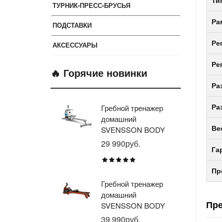
Ти
ТУРНИК-ПРЕСС-БРУСЬЯ
Ра
ПОДСТАВКИ
Ре
АКСЕССУАРЫ
Ре
🔥 Горячие новинки
Ра
Гребной тренажер
Эл
Ра
домашний
тр
Ве
SVENSSON BODY
ав
LABS WHEELO
пр
29 990руб.
35
Га
BR
E1
Пр
TU
Гребной тренажер
Эл
домашний
тр
Пр
SVENSSON BODY
ав
LABS WAVERUN
пр
39 990руб.
21