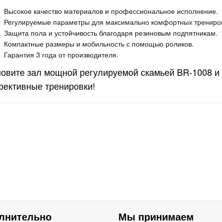
ONZE GYM
Высокое качество материалов и профессиональное исполнение.
00M
Регулируемые параметры для максимально комфортных трениров
Защита пола и устойчивость благодаря резиновым подпятникам.
липтический
Компактные размеры и мобильность с помощью роликов.
енажер
Гарантия 3 года от производителя.
офессиональный
ONZE GYM
овите зал мощной регулируемой скамьей BR-1008 и
9 990руб.
NWAY E
ективные тренировки!
лотренажер
ризонтальный с
нератором
офессиональный
4 990руб.
ONZE GYM
000M PRO
RBO (new)
лнительно
Мы принимаем