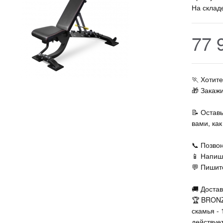
На склад
77 
🏃‍ Хоти
🎁 Закаж
📝 Остав
вами, ка
📞 Позвон
📱 Напиш
💬 Пишите
🚚 Достав
🏆 BRONZ
скамья -
действует