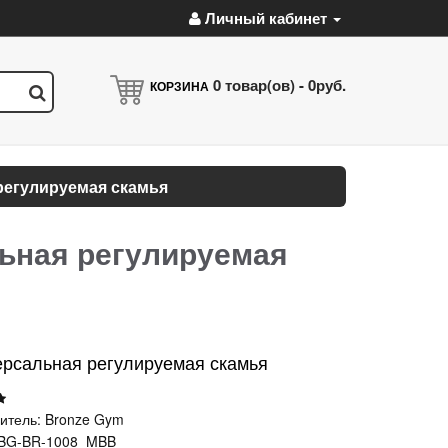
Личный кабинет
0
товар(ов) -
0руб.
КОРЗИНА
регулируемая скамья
ьная регулируемая
ерсальная регулируемая скамья
итель:
Bronze Gym
BG-BR-1008_MBB