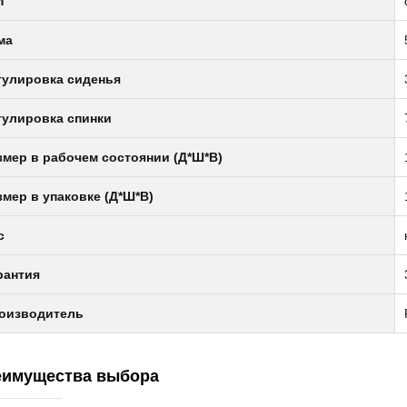
п
ма
гулировка сиденья
гулировка спинки
змер в рабочем состоянии (Д*Ш*В)
липтический
змер в упаковке (Д*Ш*В)
енажер с
с
тонаклоном
офессиональный
1 990руб.
рантия
ONZE GYM
000M PRO TFT
оизводитель
RBO (new)
липтический
енажер с
еимущества выбора
тонаклоном
офессиональный
2 990руб.