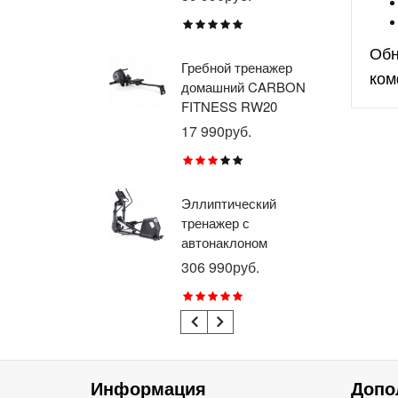
BR
X8
Обн
Гребной тренажер
Эл
ком
домашний CARBON
тр
FITNESS RW20
пр
BR
17 990руб.
26
RU
Эллиптический
Ве
тренажер с
го
автонаклоном
ге
профессиональный
пр
306 990руб.
21
BRONZE GYM
BR
E1000M PRO
R1
TURBO (new)
TU
Информация
Допо