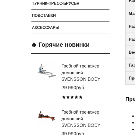
Ра
ТУРНИК-ПРЕСС-БРУСЬЯ
Ма
ПОДСТАВКИ
Ра
АКСЕССУАРЫ
Ра
🔥 Горячие новинки
Ве
Гребной тренажер
Эл
Га
домашний
тр
Пр
SVENSSON BODY
ав
LABS WHEELO
пр
29 990руб.
35
BR
Пр
E1
TU
Гребной тренажер
Эл
домашний
тр
SVENSSON BODY
ав
LABS WAVERUN
пр
39 990руб.
21