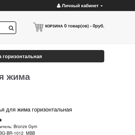
Личный кабинет
0
товар(ов) -
0руб.
КОРЗИНА
а горизонтальная
я жима
ья для жима горизонтальная
итель:
Bronze Gym
BG-BR-1012_MBB