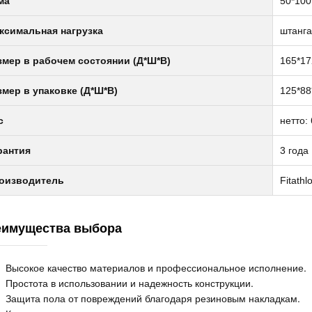
ма
50*100
ксимальная нагрузка
штанга
змер в рабочем состоянии (Д*Ш*В)
165*17
змер в упаковке (Д*Ш*В)
125*88
с
нетто: 
липтический
рантия
3 года
енажер с
оизводитель
Fitath
тонаклоном
офессиональный
1 990руб.
ONZE GYM
еимущества выбора
000M PRO TFT
RBO (new)
липтический
Высокое качество материалов и профессиональное исполнение.
енажер с
Простота в использовании и надежность конструкции.
тонаклоном
Защита пола от повреждений благодаря резиновым накладкам.
офессиональный
2 990руб.