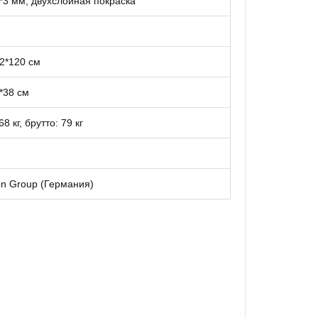
*3 мм, двухслойная покраска
2*120 см
*38 см
68 кг, брутто: 79 кг
lon Group (Германия)