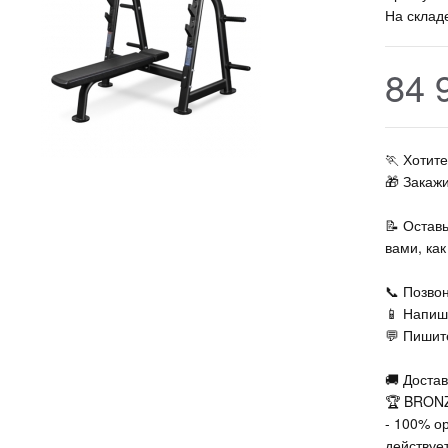
На склад
84 
🏃‍ Хоти
🎁 Закаж
📝 Остав
вами, ка
📞 Позвон
📱 Напиш
💬 Пишите
🚚 Достав
🏆 BRONZ
- 100% о
действует