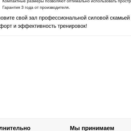
Компактные размеры позволяют оптимально использовать простр
ONZE GYM
Гарантия 3 года от производителя.
00M
овите свой зал профессиональной силовой скамьей 
липтический
форт и эффективность тренировок!
енажер
офессиональный
ONZE GYM
9 990руб.
NWAY E
лотренажер
ризонтальный с
нератором
офессиональный
4 990руб.
ONZE GYM
000M PRO
RBO (new)
лнительно
Мы принимаем