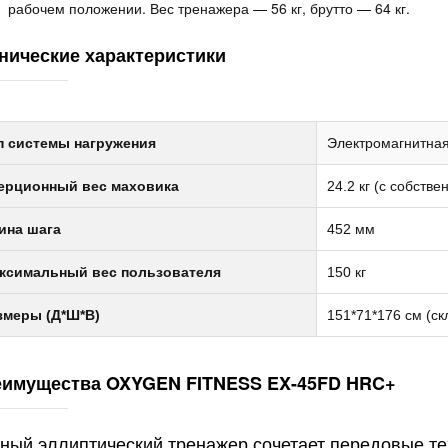
рабочем положении. Вес тренажера — 56 кг, брутто — 64 кг.
нические характеристики
п системы нагружения
Электромагнитна
ерционный вес маховика
24.2 кг (с собстве
ина шага
452 мм
ксимальный вес пользователя
150 кг
змеры (Д*Ш*В)
151*71*176 см (с
имущества OXYGEN FITNESS EX-45FD HRC+
ный эллиптический тренажер сочетает передовые т