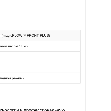
я (magicFLOW™ FRONT PLUS)
нным весом 11 кг)
кладной режим)
ехнологии и профессиональную