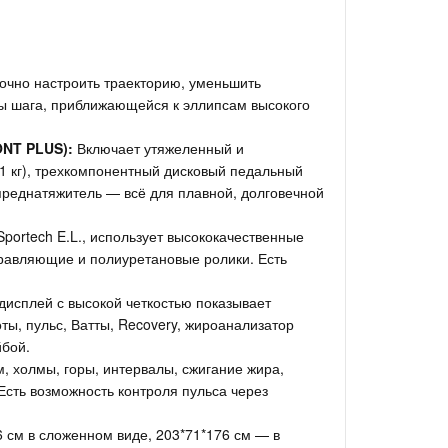
очно настроить траекторию, уменьшить
ы шага, приближающейся к эллипсам высокого
NT PLUS):
Включает утяжеленный и
1 кг), трехкомпонентный дисковый педальный
преднатяжитель — всё для плавной, долговечной
ortech E.L., использует высококачественные
равляющие и полиуретановые ролики. Есть
исплей с высокой четкостью показывает
ты, пульс, Ватты, Recovery, жироанализатор
йбой.
, холмы, горы, интервалы, сжигание жира,
Есть возможность контроля пульса через
6 см в сложенном виде, 203*71*176 см — в