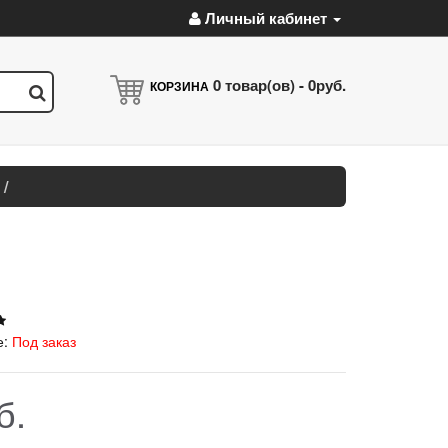
Личный кабинет
0
товар(ов) -
0руб.
КОРЗИНА
е:
Под заказ
б.