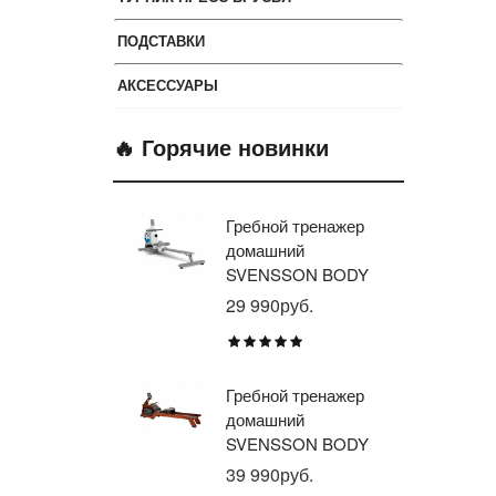
ПОДСТАВКИ
АКСЕССУАРЫ
🔥 Горячие новинки
Гребной тренажер
Эл
домашний
тр
SVENSSON BODY
ав
LABS WHEELO
пр
29 990руб.
35
BR
E1
TU
Гребной тренажер
Эл
домашний
тр
SVENSSON BODY
ав
LABS WAVERUN
пр
39 990руб.
21
BR