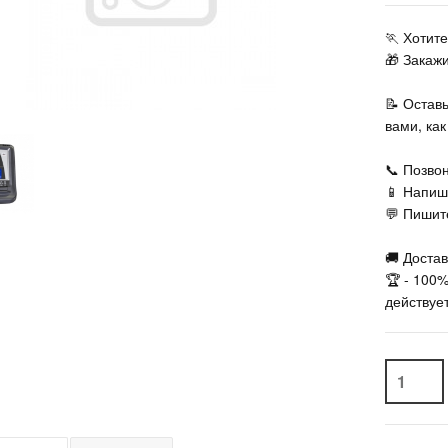
🏃‍ Хоти
🎁 Закаж
📝 Остав
вами, ка
📞 Позвон
📱 Напиш
💬 Пишите
🚚 Достав
🏆 - 100
действует