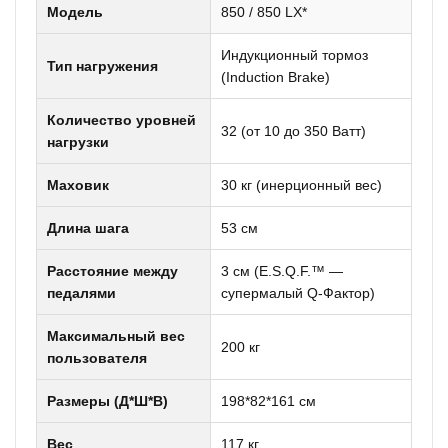
Модель
850 / 850 LX*
Индукционный тормоз
Тип нагружения
(Induction Brake)
Количество уровней
32 (от 10 до 350 Ватт)
нагрузки
Маховик
30 кг (инерционный вес)
Длина шага
53 см
Расстояние между
3 см (E.S.Q.F.™ —
педалями
супермалый Q-Фактор)
Максимальный вес
200 кг
пользователя
Размеры (Д*Ш*В)
198*82*161 см
Вес
117 кг