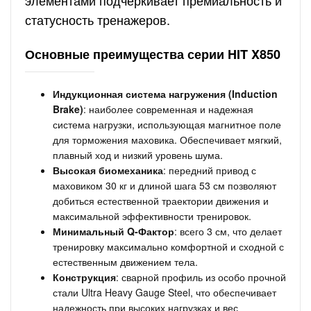
элементами подчеркивает премиальность и
статусность тренажеров.
Основные преимущества серии HIT X850
Индукционная система нагружения (Induction
Brake)
: наиболее современная и надежная
система нагрузки, использующая магнитное поле
для торможения маховика. Обеспечивает мягкий,
плавный ход и низкий уровень шума.
Высокая биомеханика
: передний привод с
маховиком 30 кг и длиной шага 53 см позволяют
добиться естественной траектории движения и
максимальной эффективности тренировок.
Минимальный Q-Фактор
: всего 3 см, что делает
тренировку максимально комфортной и сходной с
естественным движением тела.
Конструкция
: сварной профиль из особо прочной
стали Ultra Heavy Gauge Steel, что обеспечивает
надежность при высоких нагрузках и вес