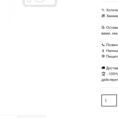
🏃‍ Хоти
🎁 Закаж
📝 Остав
вами, ка
📞 Позвон
📱 Напиш
💬 Пишите
🚚 Достав
🏆 - 100
действует