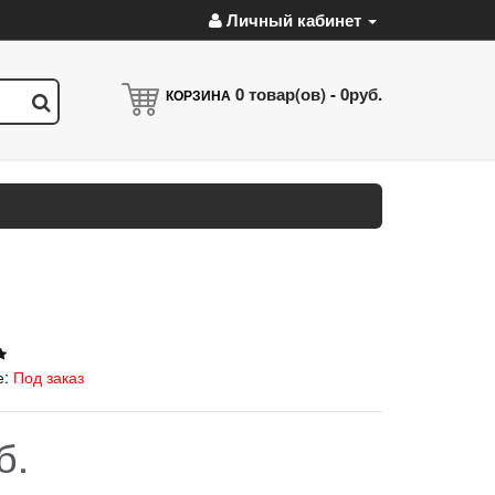
Личный кабинет
0
товар(ов) -
0руб.
КОРЗИНА
е:
Под заказ
б.