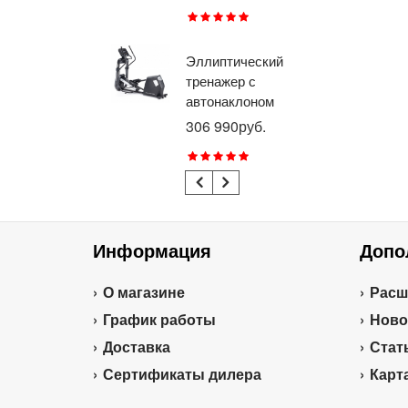
RU
Эллиптический
Ве
тренажер с
го
автонаклоном
ге
профессиональный
пр
306 990руб.
21
BRONZE GYM
BR
E1000M PRO
R1
TURBO (new)
TU
Информация
Допо
О магазине
Расш
График работы
Ново
Доставка
Стат
Сертификаты дилера
Карт