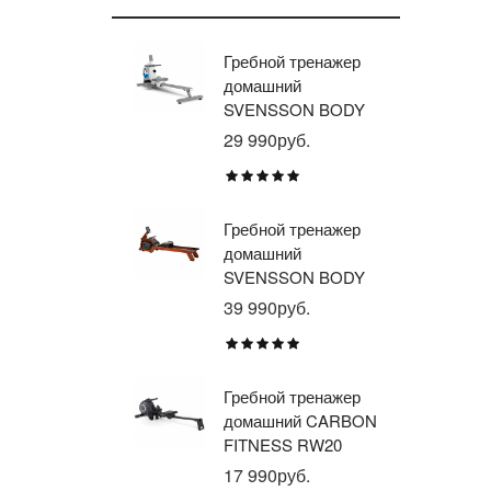
Гребной тренажер
Эл
домашний
тр
SVENSSON BODY
ав
LABS WHEELO
пр
29 990руб.
35
BR
E1
TU
Гребной тренажер
Эл
домашний
тр
SVENSSON BODY
ав
LABS WAVERUN
пр
39 990руб.
21
BR
X8
Гребной тренажер
Эл
домашний CARBON
тр
FITNESS RW20
пр
BR
17 990руб.
26