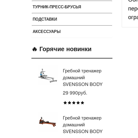
ТУРНИК-ПРЕСС-БРУСЬЯ
пер
огр
ПОДСТАВКИ
АКСЕССУАРЫ
🔥 Горячие новинки
Гребной тренажер
Эл
домашний
тр
SVENSSON BODY
ав
LABS WHEELO
пр
29 990руб.
35
BR
E1
TU
Гребной тренажер
Эл
домашний
тр
SVENSSON BODY
ав
LABS WAVERUN
пр