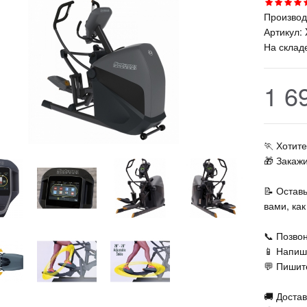
Производ
Артикул:
На склад
1 6
🏃‍ Хоти
🎁 Закаж
📝 Остав
вами, ка
📞 Позвон
📱 Напиш
💬 Пишите
🚚 Достав