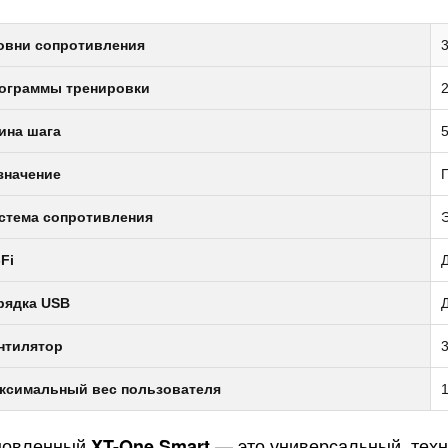
овни сопротивления
3
ограммы тренировки
ина шага
5
значение
стема сопротивления
Fi
рядка USB
нтилятор
3
ксимальный вес пользователя
1
новленный
— это универсальный, техн
XT-One Smart