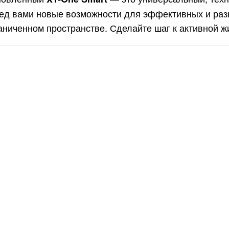
ед вами новые возможности для эффективных и раз
аниченном пространстве. Сделайте шаг к активной ж
липтический
енажер с
тонаклоном
офессиональный
1 990руб.
ONZE GYM
000M PRO TFT
RBO (new)
липтический
енажер с
тонаклоном
офессиональный