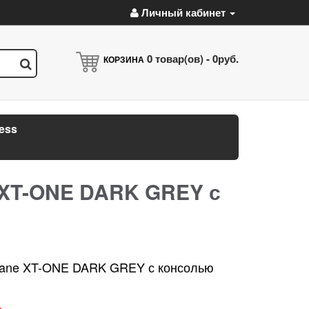
Личный кабинет
0
товар(ов) -
0руб.
КОРЗИНА
ess
 XT-ONE DARK GREY с
ctane XT-ONE DARK GREY с консолью