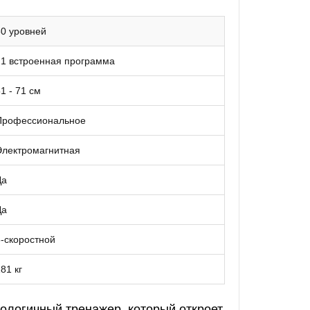
0 уровней
21 встроенная программа
1 - 71 см
Профессиональное
Электромагнитная
Да
Да
-скоростной
81 кг
ологичный тренажер, который откроет