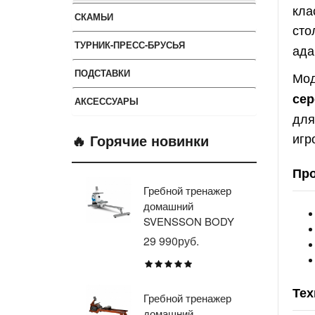
кла
СКАМЬИ
сто
ТУРНИК-ПРЕСС-БРУСЬЯ
ада
ПОДСТАВКИ
Мод
сер
АКСЕССУАРЫ
для
игр
🔥 Горячие новинки
Про
Гребной тренажер
Эл
домашний
тр
SVENSSON BODY
ав
LABS WHEELO
пр
29 990руб.
35
BR
E1
TU
Тех
Гребной тренажер
Эл
домашний
тр