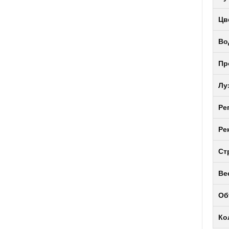
Цв
Во
Пр
Лу
Ре
Ре
Ст
Ве
Об
Ко