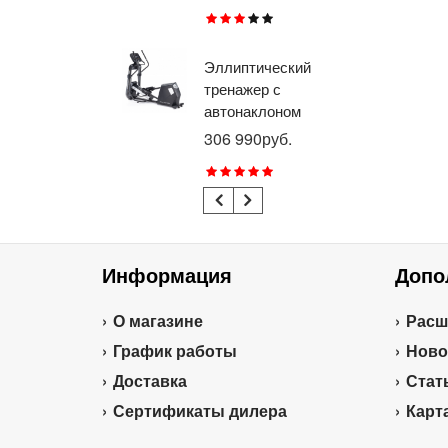
RU
Эллиптический
Ве
тренажер с
го
автонаклоном
ге
профессиональный
пр
306 990руб.
21
BRONZE GYM
BR
E1000M PRO
R1
TURBO (new)
TU
Информация
Допо
О магазине
Расш
График работы
Ново
Доставка
Стат
Сертификаты дилера
Карт