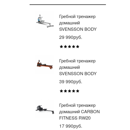
Гребной тренажер
Эл
домашний
тр
SVENSSON BODY
ав
LABS WHEELO
пр
29 990руб.
35
BR
E1
TU
Гребной тренажер
Эл
домашний
тр
SVENSSON BODY
ав
LABS WAVERUN
пр
39 990руб.
21
BR
X8
Гребной тренажер
Эл
домашний CARBON
тр
FITNESS RW20
пр
BR
17 990руб.
26