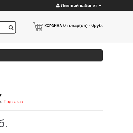
Личный кабинет
0
товар(ов) -
0руб.
КОРЗИНА
е:
Под заказ
б.