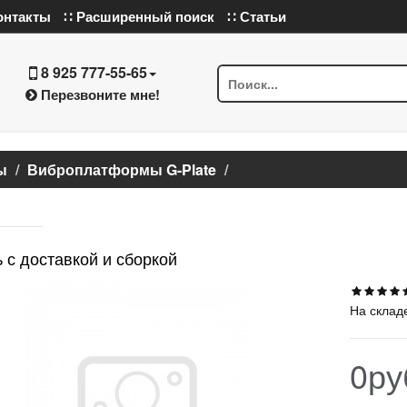
онтакты
∷ Расширенный поиск
∷ Статьи
8 925 777-55-65
Перезвоните мне!
ы
Виброплатформы G-Plate
 с доставкой и сборкой
На склад
0ру