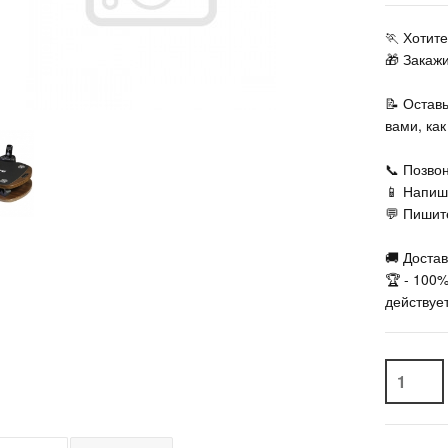
🏃‍ Хоти
🎁 Закаж
📝 Остав
вами, ка
📞 Позвон
📱 Напиш
💬 Пишите
🚚 Достав
🏆 - 100
действует