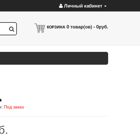
Личный кабинет
0
товар(ов) -
0руб.
КОРЗИНА
е:
Под заказ
б.