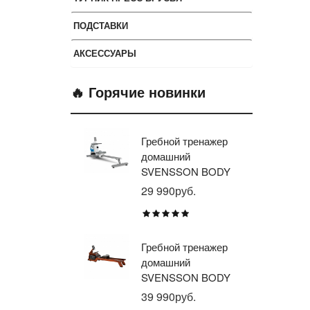
ПОДСТАВКИ
АКСЕССУАРЫ
🔥 Горячие новинки
Гребной тренажер
Эл
домашний
тр
SVENSSON BODY
ав
LABS WHEELO
пр
29 990руб.
35
BR
E1
TU
Гребной тренажер
Эл
домашний
тр
SVENSSON BODY
ав
LABS WAVERUN
пр
39 990руб.
21
BR