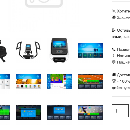
🏃‍ Хоти
🎁 Закаж
📝 Остав
вами, ка
📞 Позвон
📱 Напиш
💬 Пишите
🚚 Достав
🏆 - 100
действует