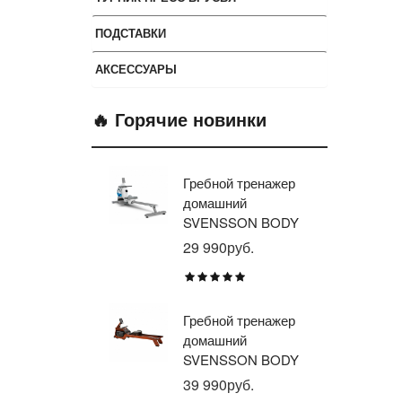
ПОДСТАВКИ
АКСЕССУАРЫ
🔥 Горячие новинки
Гребной тренажер
Эл
домашний
тр
SVENSSON BODY
ав
LABS WHEELO
пр
29 990руб.
35
BR
E1
TU
Гребной тренажер
Эл
домашний
тр
SVENSSON BODY
ав
LABS WAVERUN
пр
39 990руб.
21
BR