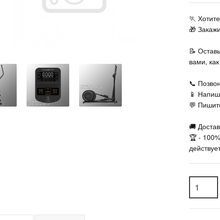
🏃‍ Хоти
🎁 Закаж
📝 Остав
вами, ка
📞 Позвон
📱 Напиш
💬 Пишите
🚚 Достав
🏆 - 100
действует