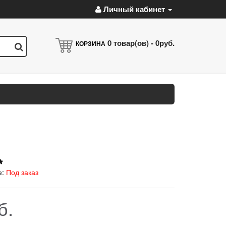
Личный кабинет
0
товар(ов) -
0руб.
КОРЗИНА
е:
Под заказ
б.