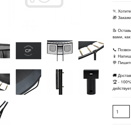
🏃‍ Хоти
🎁 Закаж
📝 Остав
вами, ка
📞 Позвон
📱 Напиш
💬 Пишите
🚚 Достав
🏆 - 100
действует