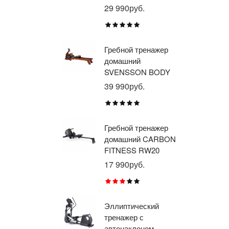
LABS WHEELO
пр
29 990руб.
35
BR
E1
TU
Гребной тренажер
Эл
домашний
тр
SVENSSON BODY
ав
LABS WAVERUN
пр
39 990руб.
21
BR
X8
Гребной тренажер
Эл
домашний CARBON
тр
FITNESS RW20
пр
BR
17 990руб.
26
RU
Эллиптический
Ве
тренажер с
го
автонаклоном
ге