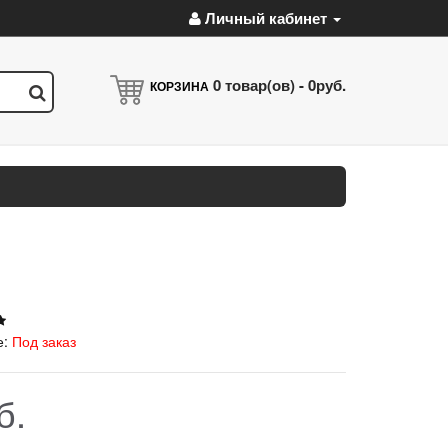
Личный кабинет
0
товар(ов) -
0руб.
КОРЗИНА
е:
Под заказ
б.