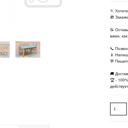
🏃‍ Хоти
🎁 Закаж
📝 Остав
вами, ка
📞 Позвон
📱 Напиш
💬 Пишите
🚚 Достав
🏆 - 100
действует