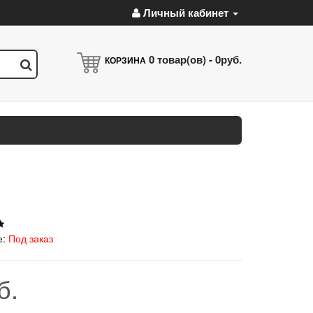
Личный кабинет
0
товар(ов) -
0руб.
КОРЗИНА
е:
Под заказ
б.