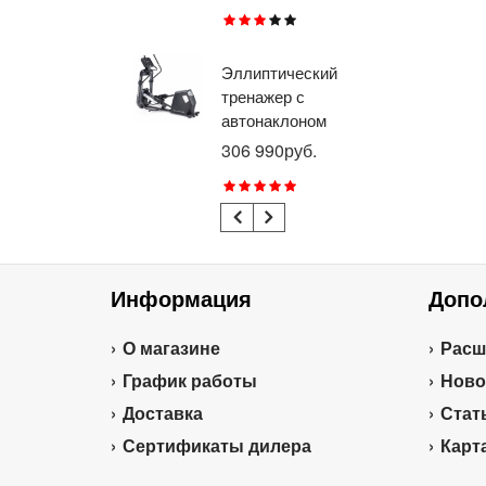
RU
Эллиптический
Ве
тренажер с
го
автонаклоном
ге
профессиональный
пр
306 990руб.
21
BRONZE GYM
BR
E1000M PRO
R1
TURBO (new)
TU
Информация
Допо
О магазине
Расш
График работы
Ново
Доставка
Стат
Сертификаты дилера
Карт