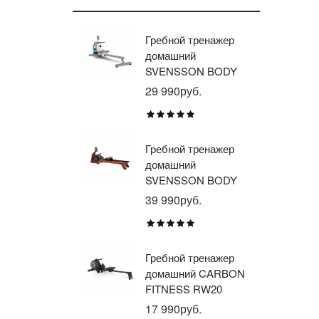
Гребной тренажер
Эл
домашний
тр
SVENSSON BODY
ав
LABS WHEELO
пр
29 990руб.
35
BR
E1
TU
Гребной тренажер
Эл
домашний
тр
SVENSSON BODY
ав
LABS WAVERUN
пр
39 990руб.
21
BR
X8
Гребной тренажер
Эл
домашний CARBON
тр
FITNESS RW20
пр
BR
17 990руб.
26