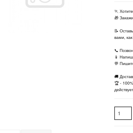
🏃‍ Хоти
🎁 Закаж
📝 Остав
вами, ка
📞 Позвон
📱 Напиш
💬 Пишите
🚚 Достав
🏆 - 100
действует