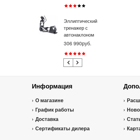
RU
Эллиптический
Ве
тренажер с
го
автонаклоном
ге
профессиональный
пр
306 990руб.
21
BRONZE GYM
BR
E1000M PRO
R1
TURBO (new)
TU
Информация
Допо
О магазине
Расш
График работы
Ново
Доставка
Стат
Сертификаты дилера
Карт