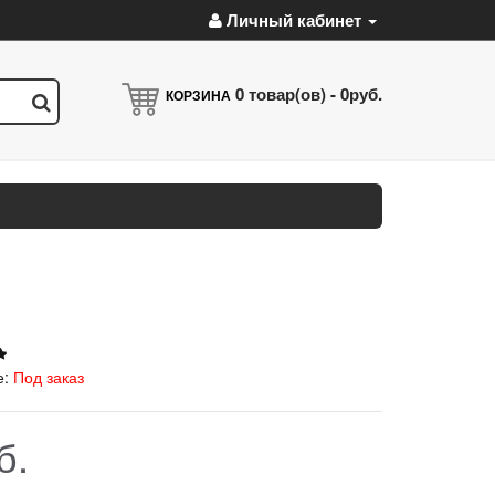
Личный кабинет
0
товар(ов) -
0руб.
КОРЗИНА
е:
Под заказ
б.