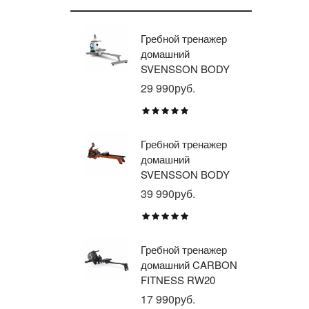
Гребной тренажер
Эл
домашний
тр
SVENSSON BODY
ав
LABS WHEELO
пр
29 990руб.
35
BR
E1
TU
Гребной тренажер
Эл
домашний
тр
SVENSSON BODY
ав
LABS WAVERUN
пр
39 990руб.
21
BR
X8
Гребной тренажер
Эл
домашний CARBON
тр
FITNESS RW20
пр
BR
17 990руб.
26