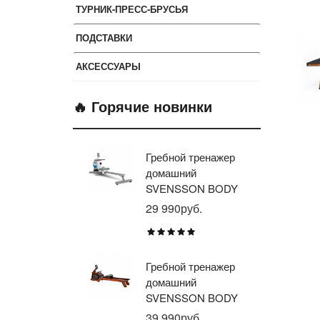
ТУРНИК-ПРЕСС-БРУСЬЯ
ПОДСТАВКИ
АКСЕССУАРЫ
🔥 Горячие новинки
Гребной тренажер
Эл
домашний
тр
SVENSSON BODY
ав
LABS WHEELO
пр
29 990руб.
35
BR
E1
TU
Гребной тренажер
Эл
домашний
тр
SVENSSON BODY
ав
LABS WAVERUN
пр
39 990руб.
21