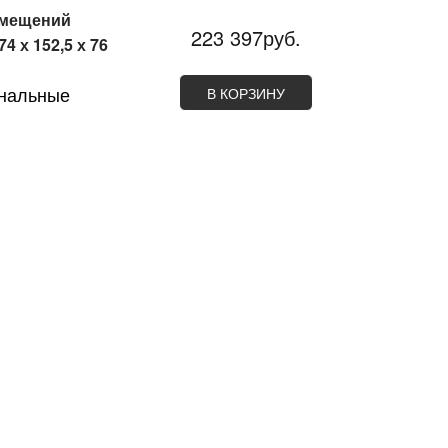
омещений
223 397руб.
 х 152,5 х 76
ональные
В КОРЗИНУ