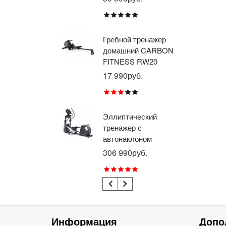
BR
X8
Гребной тренажер
Эл
домашний CARBON
тр
FITNESS RW20
пр
BR
17 990руб.
26
RU
Эллиптический
Ве
тренажер с
го
автонаклоном
ге
профессиональный
пр
306 990руб.
21
BRONZE GYM
BR
E1000M PRO
R1
TURBO (new)
TU
Информация
Допо