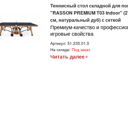
Теннисный стол складной для п
"RASSON PREMIUM T03 Indoor" (274
см, натуральный дуб) с сеткой
Премиум-качество и професси
игровые свойства
Артикул:
51.235.01.0
На складе:
Под заказ
Читать далее
липтический
енажер с
тонаклоном
офессиональный
1 990руб.
ONZE GYM
000M PRO TFT
RBO (new)
липтический
енажер с
тонаклоном
офессиональный
2 990руб.