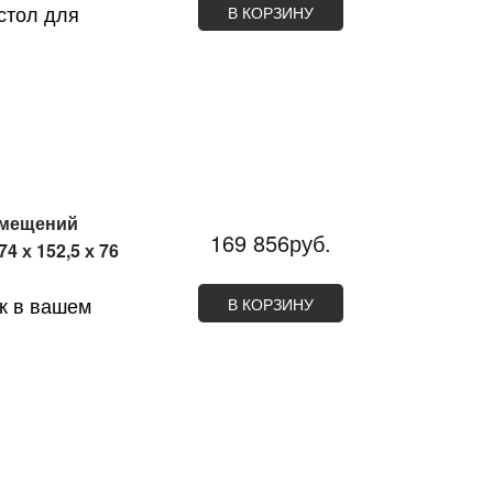
стол для
В КОРЗИНУ
омещений
169 856руб.
 х 152,5 х 76
к в вашем
В КОРЗИНУ