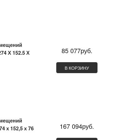
омещений
85 077руб.
74 Х 152.5 Х
В КОРЗИНУ
омещений
167 094руб.
 х 152,5 х 76