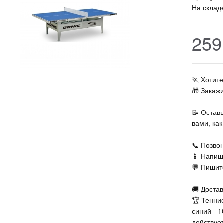
На склад
259
🏃‍ Хоти
🎁 Закаж
📝 Остав
вами, ка
📞 Позвон
📱 Напиш
💬 Пишите
🚚 Достав
🏆 Тенни
синий - 
действует