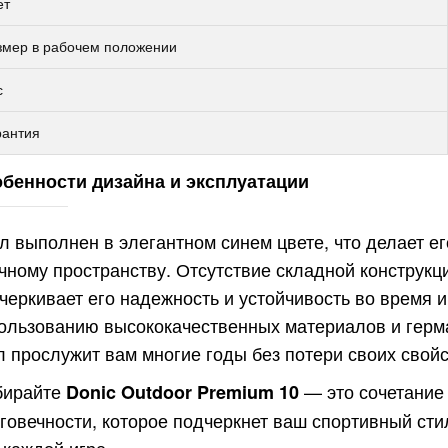
ет
змер в рабочем положении
с
рантия
бенности дизайна и эксплуатации
липтический
л выполнен в элегантном синем цвете, что делает 
енажер с
тонаклоном
чному пространству. Отсутствие складной конструкц
офессиональный
1 990руб.
черкивает его надежность и устойчивость во время 
ONZE GYM
ользованию высококачественных материалов и герма
000M PRO TFT
л прослужит вам многие годы без потери своих свойс
RBO (new)
липтический
бирайте
— это сочетание
Donic Outdoor Premium 10
енажер с
тонаклоном
говечности, которое подчеркнет ваш спортивный сти
офессиональный
2 990руб.