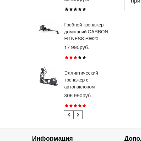
при
BR
X8
Гребной тренажер
Эл
домашний CARBON
тр
FITNESS RW20
пр
BR
17 990руб.
26
RU
Эллиптический
Ве
тренажер с
го
автонаклоном
ге
профессиональный
пр
306 990руб.
21
BRONZE GYM
BR
E1000M PRO
R1
TURBO (new)
TU
Информация
Допо