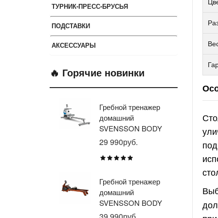
Цв
ТУРНИК-ПРЕСС-БРУСЬЯ
Ра
ПОДСТАВКИ
Ве
АКСЕССУАРЫ
Га
🔥 Горячие новинки
Осо
Гребной тренажер
Эл
Сто
домашний
тр
SVENSSON BODY
ав
ули
LABS WHEELO
пр
29 990руб.
35
под
BR
исп
E1
сто
TU
Гребной тренажер
Эл
Вы
домашний
тр
SVENSSON BODY
ав
дол
LABS WAVERUN
пр
39 990руб.
21