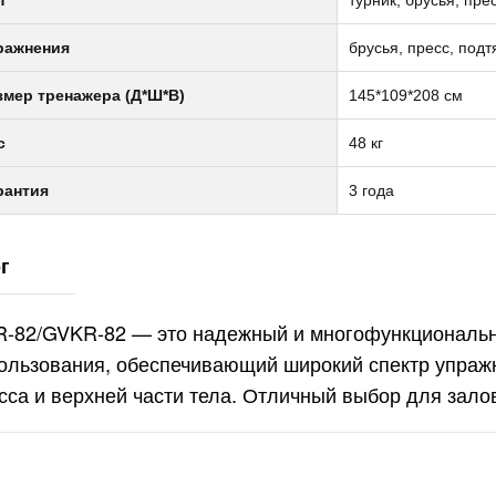
п
турник, брусья, пре
ражнения
брусья, пресс, под
липтический
змер тренажера (Д*Ш*В)
145*109*208 см
енажер с
тонаклоном
с
48 кг
офессиональный
1 990руб.
ONZE GYM
рантия
3 года
000M PRO TFT
RBO (new)
липтический
г
енажер с
тонаклоном
офессиональный
-82/GVKR-82 — это надежный и многофункциональн
2 990руб.
ONZE GYM
ользования, обеспечивающий широкий спектр упраж
00M
сса и верхней части тела. Отличный выбор для зало
липтический
енажер
офессиональный
ONZE GYM