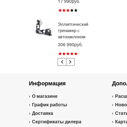
17 990руб.
26
RU
Эллиптический
Ве
тренажер с
го
автонаклоном
ге
профессиональный
пр
306 990руб.
21
BRONZE GYM
BR
E1000M PRO
R1
TURBO (new)
TU
Информация
Допо
О магазине
Расш
График работы
Ново
Доставка
Стат
Сертификаты дилера
Карт