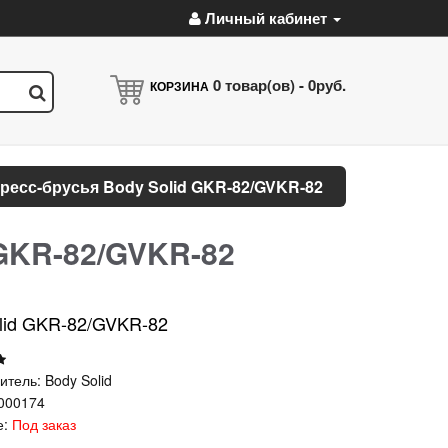
Личный кабинет
0
товар(ов) -
0руб.
КОРЗИНА
ресс-брусья Body Solid GKR-82/GVKR-82
 GKR-82/GVKR-82
olid GKR-82/GVKR-82
итель:
Body Solid
000174
е:
Под заказ