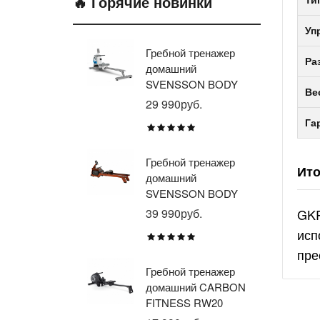
🔥 Горячие новинки
Ти
Уп
Гребной тренажер
Эл
Ра
домашний
тр
SVENSSON BODY
ав
Ве
LABS WHEELO
пр
29 990руб.
35
BR
Га
E1
TU
Гребной тренажер
Эл
Ито
домашний
тр
SVENSSON BODY
ав
LABS WAVERUN
пр
39 990руб.
GKR
21
BR
исп
X8
пре
Гребной тренажер
Эл
домашний CARBON
тр
FITNESS RW20
пр
BR