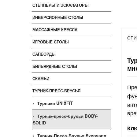
СТЕППЕРЫ И ЭСКАЛАТОРЫ
ИНВЕРСИОННЫЕ СТОЛЫ
МАССАЖНЫЕ КРЕСЛА
ОПИ
ИГРОВЫЕ СТОЛЫ
САПБОРДЫ
Ту
БИЛЬЯРДНЫЕ СТОЛЫ
мн
СКАМЬИ
Пре
ТУРНИК-ПРЕСС-БРУСЬЯ
фун
Турники UNIXFIT
инт
вре
Турник-пресс-брусья BODY-
SOLID
Клю
Турник-Пресс-Брусья Svensson