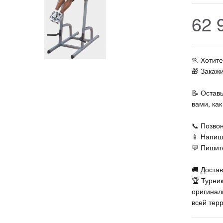
62 
🏃‍ Хоти
🎁 Закаж
📝 Остав
вами, ка
📞 Позвон
📱 Напиш
💬 Пишите
🚚 Достав
🏆 Турни
оригинал
всей тер