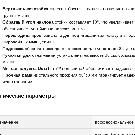
Вертикальная стойка
«пресс + брусья + турник» позволяет вып
группы мышц
Обратный угол наклона
стойки составляет 10°, что увеличивае
обеспечивает устойчивое положение тела
Перекладина
предназначена для подтягиваний за голову и к подб
широчайших мышц спины
Подножка
облегчает исходное положение для упражнений и дел
Рукоятки для отжиманий
установлены на высоте 30 см, создава
мышц
Мягкая подушка DuraFirm™
под спиной обеспечивает надежную
Прочная рама
из стального профиля 50*50 мм гарантирует надеж
использовании
нические параметры
значение
профессиональное