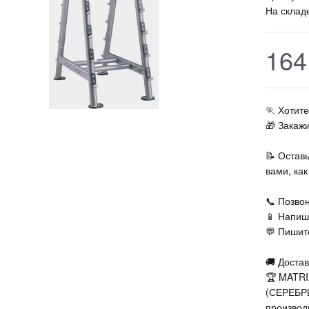
На склад
164
🏃‍ Хоти
🎁 Закаж
📝 Остав
вами, ка
📞 Позвон
📱 Напиш
💬 Пишите
🚚 Достав
🏆 MATRI
(СЕРЕБРИ
производ