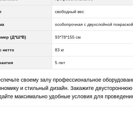
тонаклоном
офессиональный
1 990руб.
п
свободный вес
ONZE GYM
000M PRO TFT
ма
особопрочная с двухслойной покраской
RBO (new)
липтический
змер (Д*Ш*В)
93*78*155 см
енажер с
тонаклоном
с нетто
83 кг
офессиональный
2 990руб.
ONZE GYM
рантия
5 лет
00M
спечьте своему залу профессиональное оборудовани
липтический
ономику и стильный дизайн. Закажите двустороннюю 
енажер
офессиональный
дайте максимально удобные условия для проведения
ONZE GYM
9 990руб.
NWAY E
лотренажер
ризонтальный с