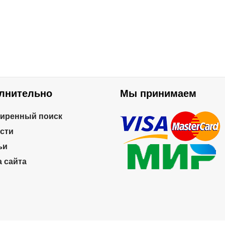
нератором
офессиональный
4 990руб.
ONZE GYM
000M PRO
RBO (new)
лнительно
Мы принимаем
иренный поиск
сти
ьи
а сайта