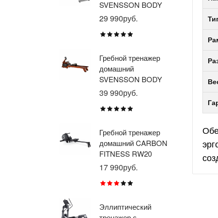
SVENSSON BODY
ав
LABS WHEELO
пр
29 990руб.
35
Ти
BR
E1
Ра
TU
Гребной тренажер
Эл
Ра
домашний
тр
SVENSSON BODY
ав
Ве
LABS WAVERUN
пр
39 990руб.
21
BR
Га
X8
Обе
Гребной тренажер
Эл
эрг
домашний CARBON
тр
FITNESS RW20
пр
соз
BR
17 990руб.
26
RU
Эллиптический
Ве
тренажер с
го