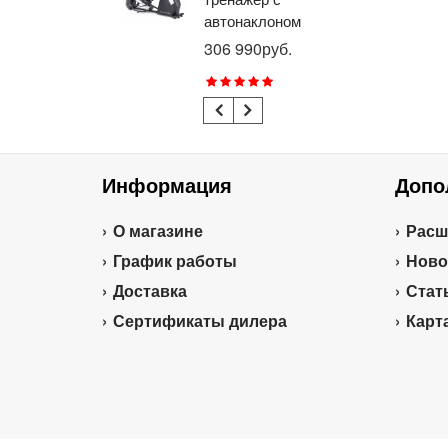
автонаклоном
ге
профессиональный
пр
306 990руб.
21
BRONZE GYM
BR
E1000M PRO
R1
TURBO (new)
TU
Информация
Допо
О магазине
Расш
График работы
Ново
Доставка
Стат
Сертификаты дилера
Карт