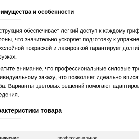
имущества и особенности
струкция обеспечивает легкий доступ к каждому гри
роны, что значительно ускоряет подготовку к упражн
хслойной покраской и лакировкой гарантирует долги
рузках.
атите внимание, что профессиональные силовые тр
ивидуальному заказу, что позволяет идеально вписа
ба. Варианты цветовых решений помогают адаптиров
едения.
рактеристики товара
липтический
енажер с
значение
профессиональное