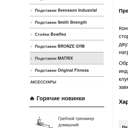
Пре
Подставки Svensson Industrial
Подставки Smith Strength
Кон
Стойки Bowflex
сто
дву
Подставки BRONZE GYM
наг
Подставки MATRIX
Обр
инд
Подставки Original Fitness
клу
АКСЕССУАРЫ
зав
🔥 Горячие новинки
Ха
Гребной тренажер
Эл
домашний
тр
На