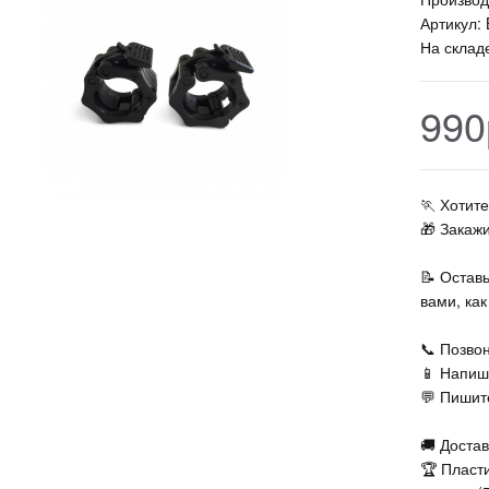
Артикул:
На склад
990
🏃‍ Хоти
🎁 Закаж
📝 Остав
вами, ка
📞 Позвон
📱 Напиш
💬 Пишите
🚚 Достав
🏆 Пласт