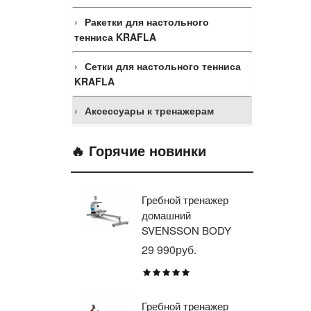
Ракетки для настольного
тенниса KRAFLA
Сетки для настольного тенниса
KRAFLA
Аксессуары к тренажерам
🔥 Горячие новинки
Гребной тренажер
Эл
домашний
тр
SVENSSON BODY
ав
LABS WHEELO
пр
29 990руб.
35
BR
E1
TU
Гребной тренажер
Эл