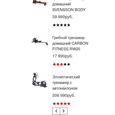
домашний
тр
SVENSSON BODY
ав
LABS WAVERUN
пр
39 990руб.
21
BR
X8
Гребной тренажер
Эл
домашний CARBON
тр
FITNESS RW20
пр
BR
17 990руб.
26
RU
Эллиптический
Ве
тренажер с
го
автонаклоном
ге
профессиональный
пр
306 990руб.
21
BRONZE GYM
BR
E1000M PRO
R1
TURBO (new)
TU