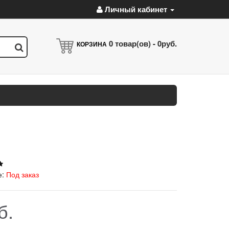
Личный кабинет
0
товар(ов) -
0руб.
КОРЗИНА
е:
Под заказ
б.