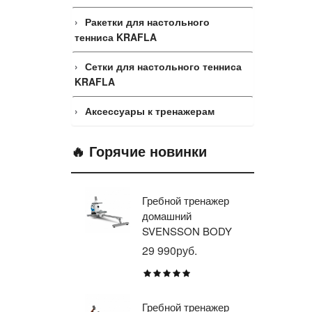
Ракетки для настольного
тенниса KRAFLA
Сетки для настольного тенниса
KRAFLA
Аксессуары к тренажерам
🔥 Горячие новинки
Гребной тренажер
Эл
домашний
тр
SVENSSON BODY
ав
LABS WHEELO
пр
29 990руб.
35
BR
E1
TU
Гребной тренажер
Эл