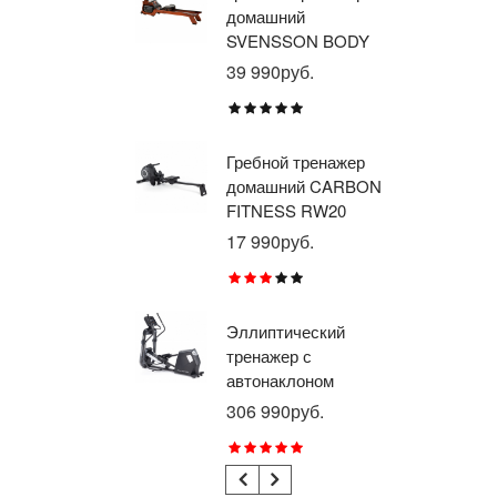
домашний
тр
SVENSSON BODY
ав
LABS WAVERUN
пр
39 990руб.
21
BR
X8
Гребной тренажер
Эл
домашний CARBON
тр
FITNESS RW20
пр
BR
17 990руб.
26
RU
Эллиптический
Ве
тренажер с
го
автонаклоном
ге
профессиональный
пр
306 990руб.
21
BRONZE GYM
BR
E1000M PRO
R1
TURBO (new)
TU