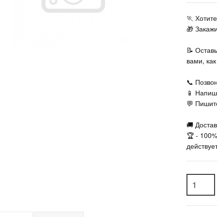
🏃‍ Хоти
🎁 Закаж
📝 Остав
вами, ка
📞 Позвон
📱 Напиш
💬 Пишите
🚚 Достав
🏆 - 100
действует