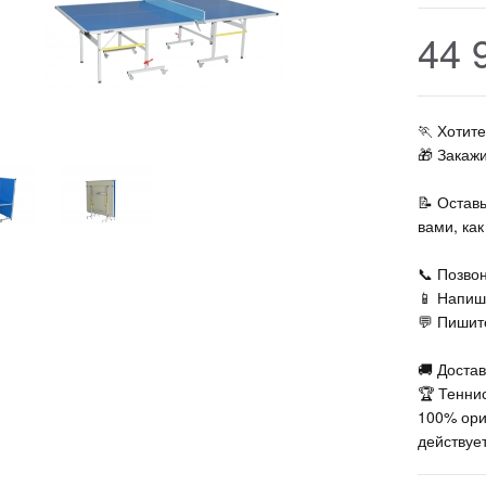
44 
🏃‍ Хоти
🎁 Закаж
📝 Остав
вами, ка
📞 Позвон
📱 Напиш
💬 Пишите
🚚 Достав
🏆 Тенни
100% ори
действует