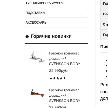
ТУРНИК-ПРЕСС-БРУСЬЯ
Га
ПОДСТАВКИ
Ве
АКСЕССУАРЫ
Ст
🔥 Горячие новинки
Га
Пр
Гребной тренажер
Эл
домашний
тр
SVENSSON BODY
ав
LABS WHEELO
пр
29 990руб.
35
BR
E1
Pro
TU
Гребной тренажер
Эл
нас
домашний
тр
дол
SVENSSON BODY
ав
LABS WAVERUN
пр
39 990руб.
21