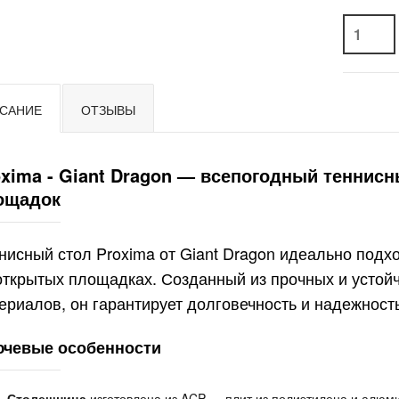
САНИЕ
ОТЗЫВЫ
oxima - Giant Dragon — всепогодный теннис
ощадок
нисный стол Proxima от Giant Dragon идеально подх
открытых площадках. Созданный из прочных и устой
ериалов, он гарантирует долговечность и надежност
чевые особенности
Столешница
изготовлена из ACP — плит из полиэтилена и алюми