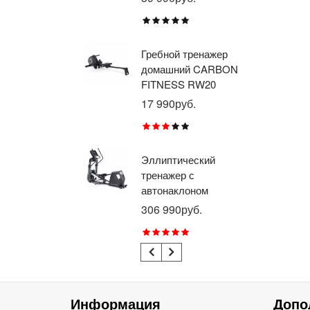
BR
X8
Гребной тренажер
Эл
домашний CARBON
тр
FITNESS RW20
пр
BR
17 990руб.
26
RU
Эллиптический
Ве
тренажер с
го
автонаклоном
ге
профессиональный
пр
306 990руб.
21
BRONZE GYM
BR
E1000M PRO
R1
TURBO (new)
TU
Информация
Допо