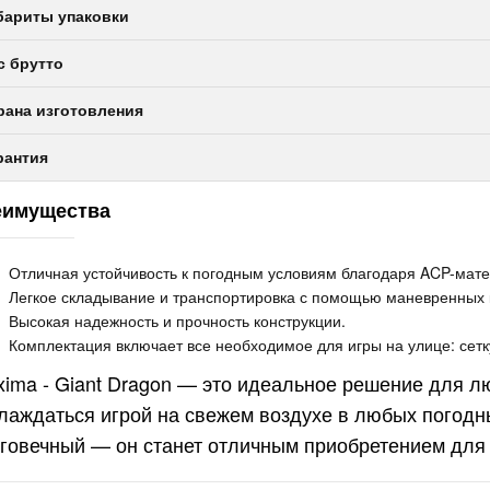
бариты упаковки
с брутто
рана изготовления
рантия
еимущества
липтический
енажер с
Отличная устойчивость к погодным условиям благодаря ACP-мате
тонаклоном
Легкое складывание и транспортировка с помощью маневренных 
офессиональный
1 990руб.
Высокая надежность и прочность конструкции.
ONZE GYM
Комплектация включает все необходимое для игры на улице: сетку
000M PRO TFT
xima - Giant Dragon — это идеальное решение для 
RBO (new)
липтический
лаждаться игрой на свежем воздухе в любых погодн
енажер с
говечный — он станет отличным приобретением для 
тонаклоном
офессиональный
2 990руб.