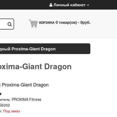
Личный кабинет
0
товар(ов) -
0руб.
КОРЗИНА
ный Proxima-Giant Dragon
xima-Giant Dragon
 Proxima-Giant Dragon
итель:
PROXIMA Fitness
S6202
е:
Под заказ