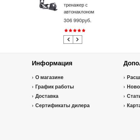
тренажер с
го
автонаклоном
ге
профессиональный
пр
306 990руб.
21
BRONZE GYM
BR
E1000M PRO
R1
TURBO (new)
TU
Информация
Допо
О магазине
Расш
График работы
Ново
Доставка
Стат
Сертификаты дилера
Карт