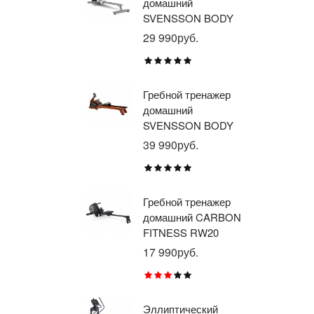
домашний
тр
SVENSSON BODY
ав
LABS WHEELO
пр
29 990руб.
35
BR
E1
TU
Гребной тренажер
Эл
домашний
тр
SVENSSON BODY
ав
LABS WAVERUN
пр
39 990руб.
21
BR
X8
Гребной тренажер
Эл
домашний CARBON
тр
FITNESS RW20
пр
BR
17 990руб.
26
RU
Эллиптический
Ве