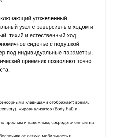
 включающий утяжеленный
альный узел с реверсивным ходом и
й, тихий и естественный ход
ономичное сиденье с подушкой
ер под индивидуальные параметры.
рический приемник позволяют точно
ста.
сенсорными клавишами отображает: время,
ecovery), жироанализатор (Body Fat) и
ьно простым и надежным, сосредоточенным на
беспечивают легкую мобильность и