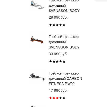
домашний
тр
SVENSSON BODY
ав
LABS WHEELO
пр
29 990руб.
35
BR
E1
TU
Гребной тренажер
Эл
домашний
тр
SVENSSON BODY
ав
LABS WAVERUN
пр
39 990руб.
21
BR
X8
Гребной тренажер
Эл
домашний CARBON
тр
FITNESS RW20
пр
BR
17 990руб.
26
RU