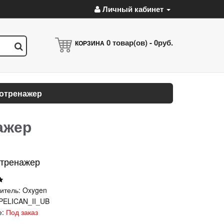
Личный кабинет
0
товар(ов) -
0руб.
КОРЗИНА
лотренажер
ажер
отренажер
итель:
Oxygen
PELICAN_II_UB
е:
Под заказ