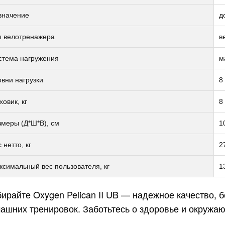
значение
д
п велотренажера
в
стема нагружения
м
вни нагрузки
8
овик, кг
8
змеры (Д*Ш*В), см
1
 нетто, кг
2
ксимальный вес пользователя, кг
1
ирайте Oxygen Pelican II UB — надежное качество, б
ашних тренировок. Заботьтесь о здоровье и окружа
липтический