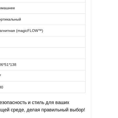
омашнее
ертикальный
агнитная (magicFLOW™)
06*51*138
7
30
езопасность и стиль для ваших
ющей среде, делая правильный выбор!