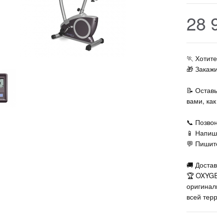
28 
🏃‍ Хоти
🎁 Закаж
📝 Остав
вами, ка
📞 Позвон
📱 Напиш
💬 Пишите
🚚 Достав
🏆 OXYGE
оригинал
всей тер