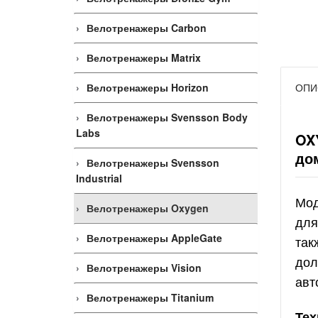
Велотренажеры Carbon
Велотренажеры Matrix
Велотренажеры Horizon
ОПИ
Велотренажеры Svensson Body
Labs
OX
до
Велотренажеры Svensson
Industrial
Мод
Велотренажеры Oxygen
для
Велотренажеры AppleGate
так
дол
Велотренажеры Vision
авт
Велотренажеры Titanium
Тех