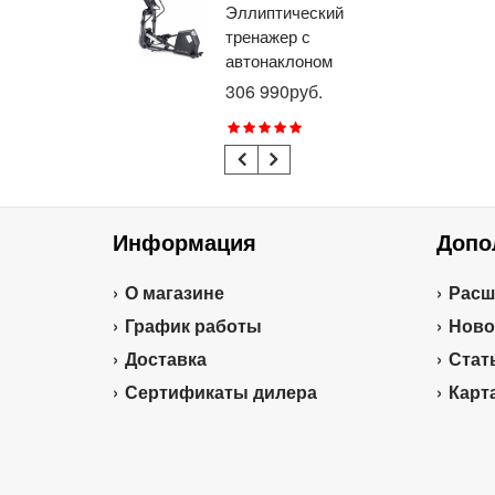
Эллиптический
Ве
тренажер с
го
автонаклоном
ге
профессиональный
пр
306 990руб.
21
BRONZE GYM
BR
E1000M PRO
R1
TURBO (new)
TU
Информация
Допо
О магазине
Расш
График работы
Ново
Доставка
Стат
Сертификаты дилера
Карт