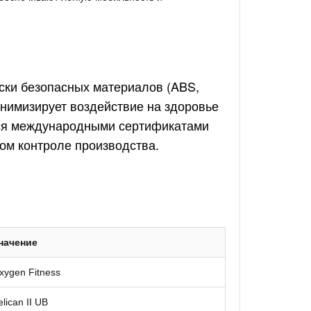
ески безопасных материалов (ABS,
нимизирует воздействие на здоровье
тся международными сертификатами
гом контроле производства.
начение
xygen Fitness
lican II UB