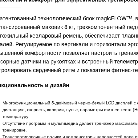
атентованный технологический блок magicFLOW™,
лансированный маховик 8 кг, трехкомпонентный пед
гожильный кевларовый ремень, обеспечивает плавны
алей. Регулируемое по вертикали и горизонтали эрг
ышенной комфортности позволяет настроить тренаж
сорные датчики на рукоятках и встроенный телемет
тролировать сердечный ритм и показатели фитнес-те
кциональность и дизайн
Многофункциональный 5-дюймовый черно-белый LCD дисплей с 
дистанцию, скорость, калории, пульс, параметры фитнес-теста (R
температуру.
Отсутствие программ и мультимедиа делает тренажер максимал
тренировке.
Транспортировочные ролики и компенсаторы неровностей пола о