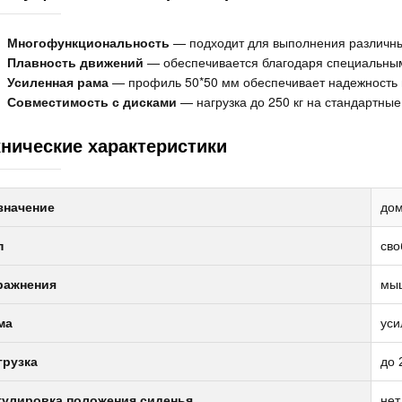
Многофункциональность
— подходит для выполнения различны
Плавность движений
— обеспечивается благодаря специальны
Усиленная рама
— профиль 50*50 мм обеспечивает надежность и
Совместимость с дисками
— нагрузка до 250 кг на стандартные
хнические характеристики
значение
до
п
сво
ражнения
мыш
ма
уси
грузка
до 
гулировка положения сиденья
нет