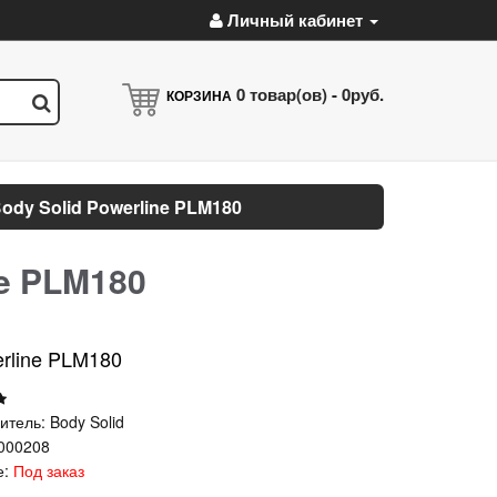
Личный кабинет
0
товар(ов) -
0руб.
КОРЗИНА
ody Solid Powerline PLM180
ne PLM180
erline PLM180
итель:
Body Solid
000208
е:
Под заказ