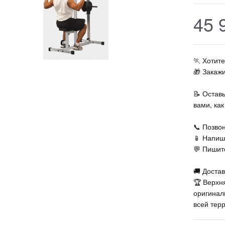
45 
🏃‍ Хоти
🎁 Закаж
📝 Остав
вами, ка
📞 Позвон
📱 Напиш
💬 Пишите
🚚 Достав
🏆 Верхн
оригинал
всей тер