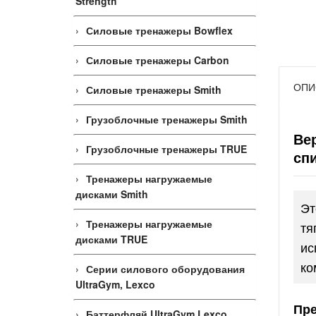
Strength
Силовые тренажеры Bowflex
Силовые тренажеры Carbon
ОПИ
Силовые тренажеры Smith
Грузоблочные тренажеры Smith
Вер
Грузоблочные тренажеры TRUE
спи
Тренажеры нагружаемые
дисками Smith
Эт
Тренажеры нагружаемые
тя
дисками TRUE
ис
ко
Серии силового оборудования
UltraGym, Lexco
Пре
Баттерфляй UltraGym Lexco