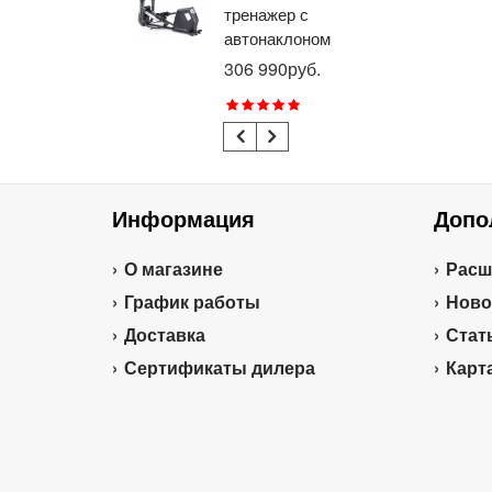
тренажер с
го
автонаклоном
ге
профессиональный
пр
306 990руб.
21
BRONZE GYM
BR
E1000M PRO
R1
TURBO (new)
TU
Информация
Допо
О магазине
Расш
График работы
Ново
Доставка
Стат
Сертификаты дилера
Карт