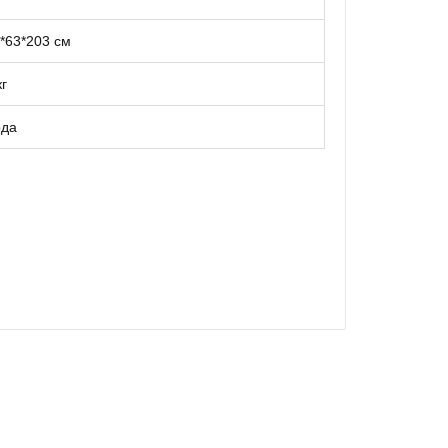
*63*203 см
кг
ода