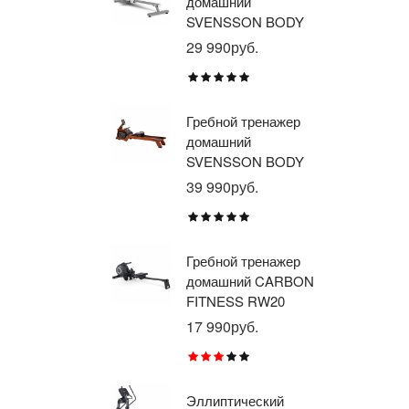
домашний
тр
SVENSSON BODY
ав
LABS WHEELO
пр
29 990руб.
35
BR
E1
TU
Гребной тренажер
Эл
домашний
тр
SVENSSON BODY
ав
LABS WAVERUN
пр
39 990руб.
21
BR
X8
Гребной тренажер
Эл
домашний CARBON
тр
FITNESS RW20
пр
BR
17 990руб.
26
RU
Эллиптический
Ве