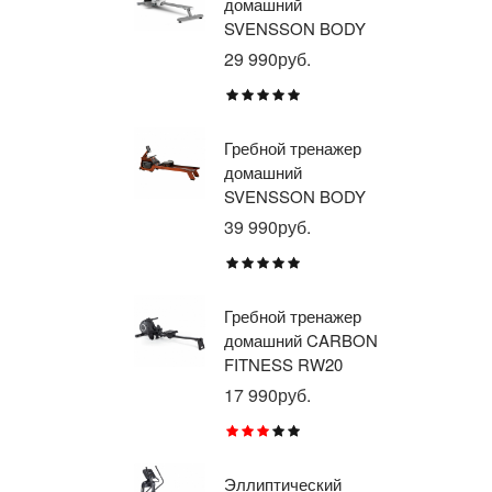
домашний
тр
SVENSSON BODY
ав
LABS WHEELO
пр
29 990руб.
35
BR
E1
TU
Гребной тренажер
Эл
домашний
тр
SVENSSON BODY
ав
LABS WAVERUN
пр
39 990руб.
21
BR
X8
Гребной тренажер
Эл
домашний CARBON
тр
FITNESS RW20
пр
BR
17 990руб.
26
RU
Эллиптический
Ве