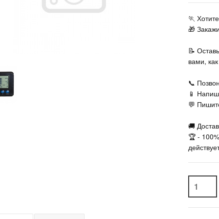
🏃‍ Хоти
🎁 Закаж
📝 Остав
вами, ка
📞 Позвон
📱 Напиш
💬 Пишите
🚚 Достав
🏆 - 100
действует