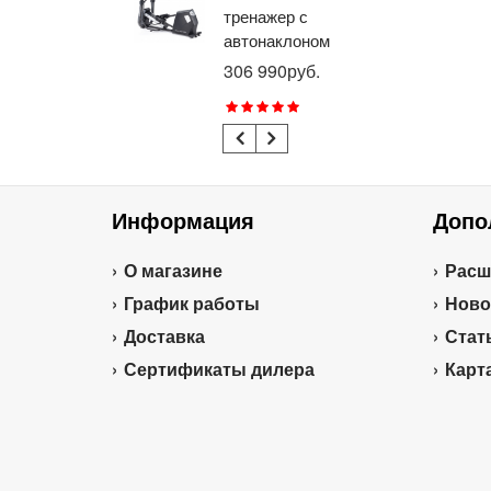
тренажер с
го
автонаклоном
ге
профессиональный
пр
306 990руб.
21
BRONZE GYM
BR
E1000M PRO
R1
TURBO (new)
TU
Информация
Допо
О магазине
Расш
График работы
Ново
Доставка
Стат
Сертификаты дилера
Карт