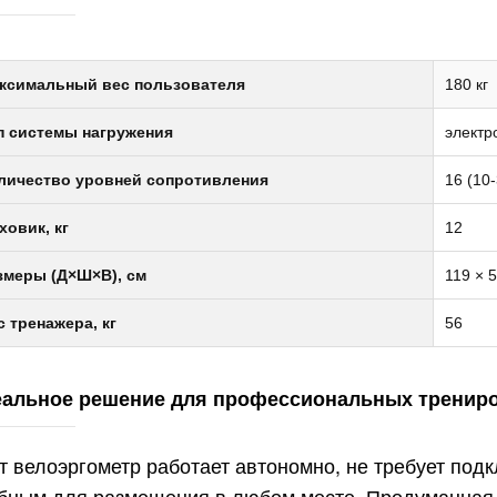
ксимальный вес пользователя
180 кг
п системы нагружения
электр
личество уровней сопротивления
16 (10-
ховик, кг
12
змеры (Д×Ш×В), см
119 × 5
с тренажера, кг
56
альное решение для профессиональных тренир
т велоэргометр работает автономно, не требует подк
бным для размещения в любом месте. Продуманная 