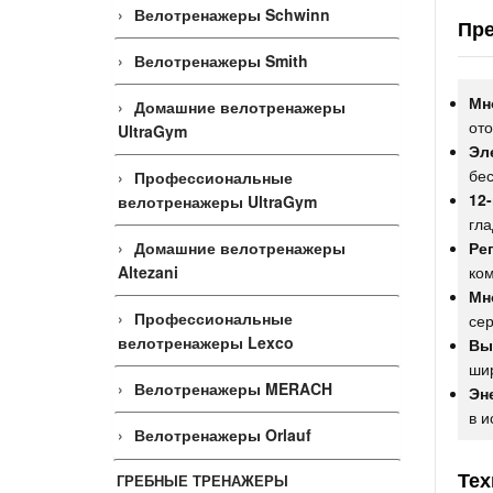
Велотренажеры Schwinn
Пре
Велотренажеры Smith
Мн
Домашние велотренажеры
ото
UltraGym
Эл
бе
Профессиональные
12
велотренажеры UltraGym
гла
Домашние велотренажеры
Ре
Altezani
ко
Мн
Профессиональные
сер
велотренажеры Lexco
Вы
шир
Велотренажеры MERACH
Эн
в и
Велотренажеры Orlauf
Тех
ГРЕБНЫЕ ТРЕНАЖЕРЫ