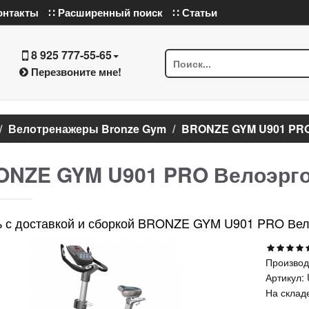
онтакты
∷ Расширенный поиск
∷ Статьи
8 925 777-55-65
Перезвоните мне!
Велотренажеры Bronze Gym
BRONZE GYM U901 PRO
ONZE GYM U901 PRO Велоэрг
ь с доставкой и сборкой BRONZE GYM U901 PRO Вел
Производ
Артикул:
На склад