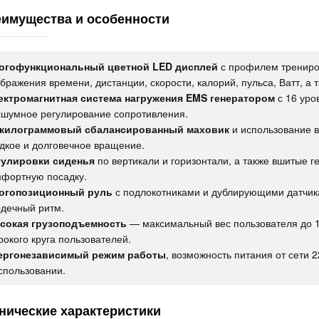
имущества и особенности
огофункциональный цветной LED дисплей
с профилем трениро
бражения времени, дистанции, скорости, калорий, пульса, Ватт, а 
ектромагнитная система нагружения EMS генератором
с 16 уро
сшумное регулирование сопротивления.
-килограммовый сбалансированный маховик
и использование 
дкое и долговечное вращение.
гулировки сиденья
по вертикали и горизонтали, а также вшитые 
мфортную посадку.
огопозиционный руль
с подлокотниками и дублирующими датчика
дечный ритм.
сокая грузоподъемность
— максимальный вес пользователя до 18
окого круга пользователей.
ергонезависимый режим работы
, возможность питания от сети 2
спользовании.
нические характеристики