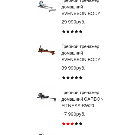
домашний
тр
SVENSSON BODY
ав
LABS WHEELO
пр
29 990руб.
35
BR
E1
TU
Гребной тренажер
Эл
домашний
тр
SVENSSON BODY
ав
LABS WAVERUN
пр
39 990руб.
21
BR
X8
Гребной тренажер
Эл
домашний CARBON
тр
FITNESS RW20
пр
BR
17 990руб.
26
RU