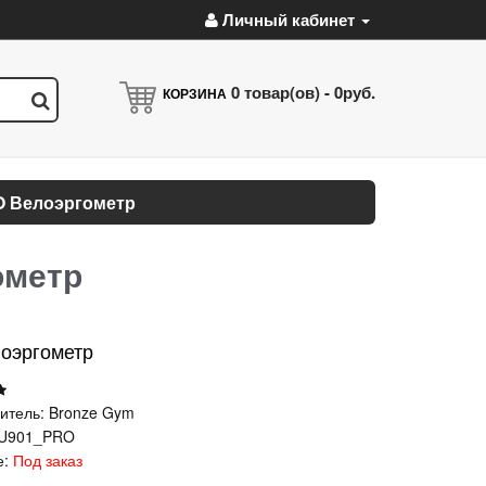
Личный кабинет
0
товар(ов) -
0руб.
КОРЗИНА
 Велоэргометр
ометр
оэргометр
итель:
Bronze Gym
U901_PRO
е:
Под заказ