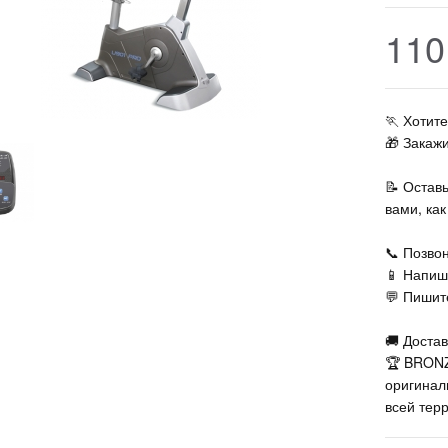
110
🏃‍ Хоти
🎁 Закаж
📝 Остав
вами, ка
📞 Позвон
📱 Напиш
💬 Пишите
🚚 Достав
🏆 BRON
оригинал
всей тер