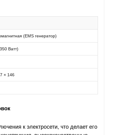
омагнитная (EMS генератор)
350 Ватт)
7 × 146
овок
лючения к электросети, что делает его
конструкция, высококачественные