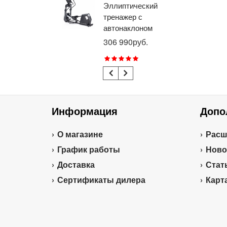
Эллиптический
Ве
тренажер с
го
автонаклоном
ге
профессиональный
пр
306 990руб.
21
BRONZE GYM
BR
E1000M PRO
R1
TURBO (new)
TU
Информация
Допо
О магазине
Расш
График работы
Ново
Доставка
Стат
Сертификаты дилера
Карт