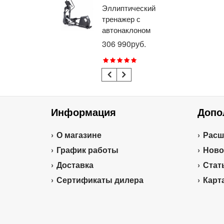
Эллиптический
Ве
тренажер с
го
автонаклоном
ге
профессиональный
пр
306 990руб.
21
BRONZE GYM
BR
E1000M PRO
R1
TURBO (new)
TU
Информация
Допо
О магазине
Расш
График работы
Ново
Доставка
Стат
Сертификаты дилера
Карт