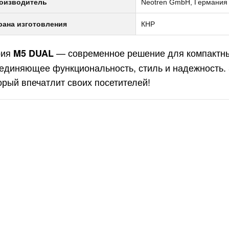
оизводитель
Neotren GmbH, Германия
рана изготовления
КНР
рия
— современное решение для компактны
M5 DUAL
единяющее функциональность, стиль и надежность. З
орый впечатлит своих посетителей!