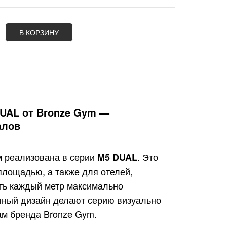
В КОРЗИНУ
UAL от Bronze Gym —
алов
м реализована в серии
. Это
M5 DUAL
площадью, а также для отелей,
ать каждый метр максимально
нный дизайн делают серию визуально
ам бренда Bronze Gym.