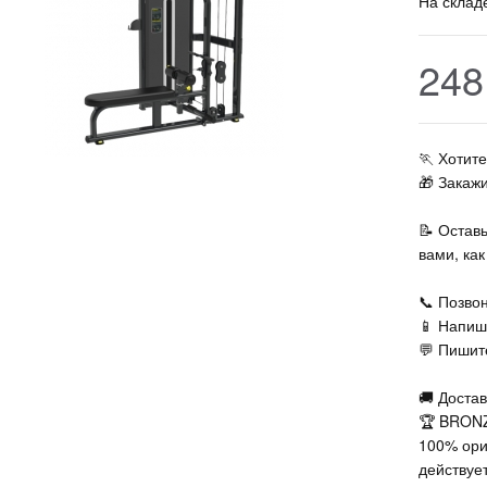
На склад
248
🏃‍ Хоти
🎁 Закаж
📝 Остав
вами, ка
📞 Позвон
📱 Напиш
💬 Пишите
🚚 Достав
🏆 BRONZ
100% ори
действует