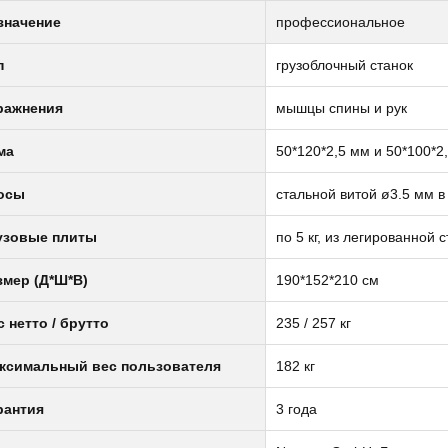
значение
профессиональное
п
грузоблочный станок
ражнения
мышцы спины и рук
ма
50*120*2,5 мм и 50*100*2
осы
стальной витой ø3.5 мм 
узовые плиты
по 5 кг, из легированной 
змер (Д*Ш*В)
190*152*210 см
с нетто / брутто
235 / 257 кг
ксимальный вес пользователя
182 кг
рантия
3 года