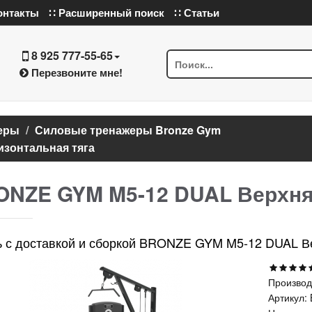
онтакты
∷ Расширенный поиск
∷ Статьи
8 925 777-55-65
Перезвоните мне!
еры
Силовые тренажеры Bronze Gym
зонтальная тяга
NZE GYM M5-12 DUAL Верхняя
ь с доставкой и сборкой BRONZE GYM M5-12 DUAL Ве
Производ
Артикул: