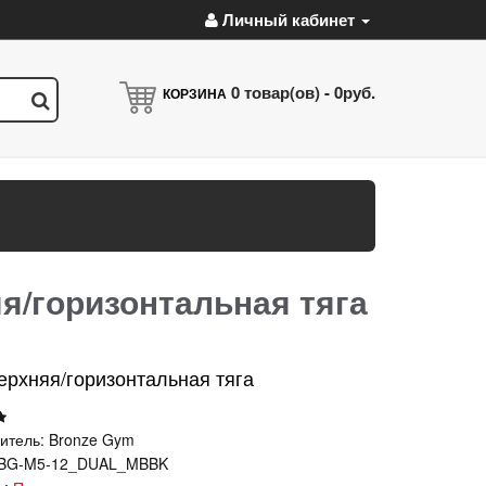
Личный кабинет
0
товар(ов) -
0руб.
КОРЗИНА
/горизонтальная тяга
рхняя/горизонтальная тяга
итель:
Bronze Gym
BG-M5-12_DUAL_MBBK