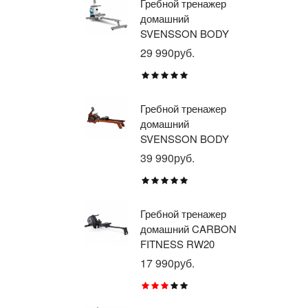
Гребной тренажер
Эл
домашний
тр
SVENSSON BODY
ав
LABS WHEELO
пр
29 990руб.
35
BR
E1
TU
Гребной тренажер
Эл
домашний
тр
SVENSSON BODY
ав
LABS WAVERUN
пр
39 990руб.
21
BR
X8
Гребной тренажер
Эл
домашний CARBON
тр
FITNESS RW20
пр
BR
17 990руб.
26
RU