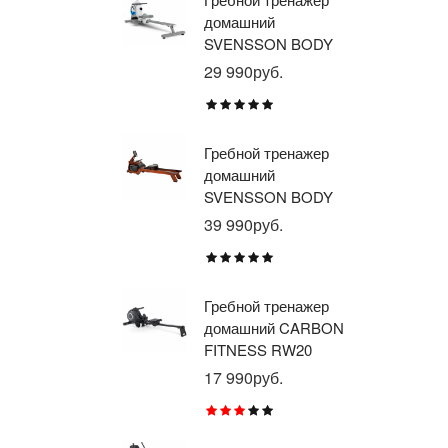
домашний
тр
SVENSSON BODY
ав
LABS WHEELO
пр
29 990руб.
35
BR
E1
TU
Гребной тренажер
Эл
домашний
тр
SVENSSON BODY
ав
LABS WAVERUN
пр
39 990руб.
21
BR
X8
Гребной тренажер
Эл
домашний CARBON
тр
FITNESS RW20
пр
BR
17 990руб.
26
RU