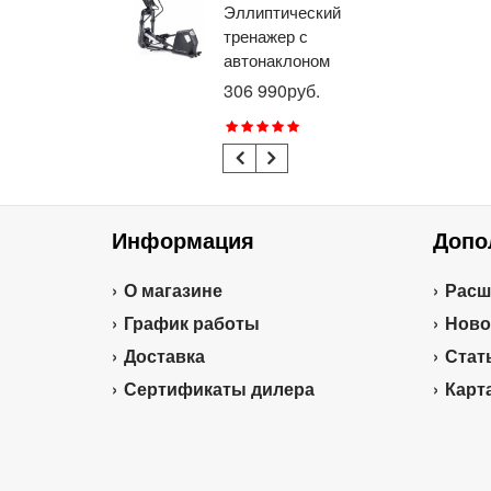
Эллиптический
Ве
тренажер с
го
автонаклоном
ге
профессиональный
пр
306 990руб.
21
BRONZE GYM
BR
E1000M PRO
R1
TURBO (new)
TU
Информация
Допо
О магазине
Расш
График работы
Ново
Доставка
Стат
Сертификаты дилера
Карт