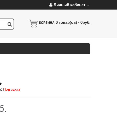
Личный кабинет
0
товар(ов) -
0руб.
КОРЗИНА
е:
Под заказ
б.