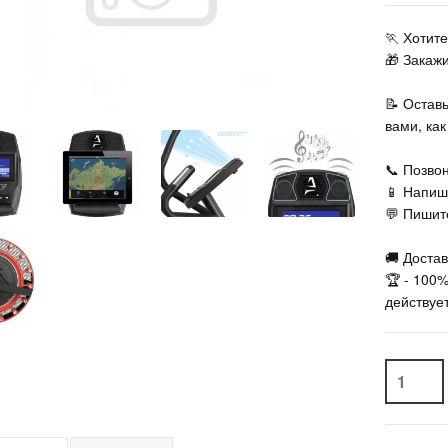
🏃‍ Хоти
🎁 Закаж
📝 Остав
вами, ка
📞 Позвон
📱 Напиш
💬 Пишите
🚚 Достав
🏆 - 100
действует