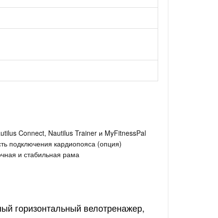
lus Connect, Nautilus Trainer и MyFitnessPal
сть подключения кардиопояса (опция)
очная и стабильная рама
ый горизонтальный велотренажер,