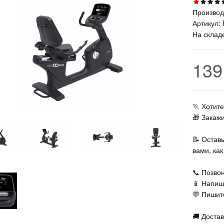
Производ
Артикул:
На склад
139
🏃‍ Хоти
🎁 Закаж
📝 Остав
вами, ка
📞 Позвон
📱 Напиш
💬 Пишите
🚚 Достав