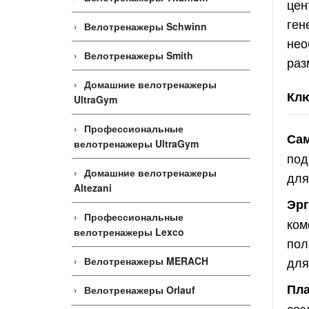
цен
ген
Велотренажеры Schwinn
нео
Велотренажеры Smith
раз
Домашние велотренажеры
Клю
UltraGym
Профессиональные
Сам
велотренажеры UltraGym
под
Домашние велотренажеры
для
Altezani
Эрг
Профессиональные
ком
велотренажеры Lexco
пол
для
Велотренажеры MERACH
Пла
Велотренажеры Orlauf
соз