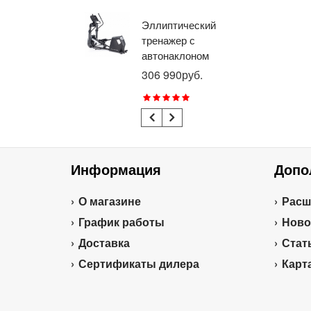
Эллиптический
Ве
тренажер с
го
автонаклоном
ге
профессиональный
пр
306 990руб.
21
BRONZE GYM
BR
E1000M PRO
R1
TURBO (new)
TU
Информация
Допо
О магазине
Расш
График работы
Ново
Доставка
Стат
Сертификаты дилера
Карт