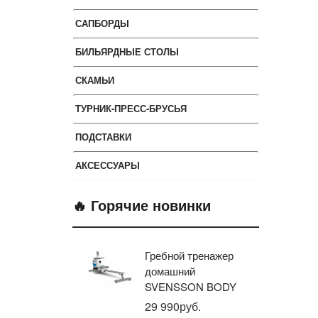
САПБОРДЫ
БИЛЬЯРДНЫЕ СТОЛЫ
СКАМЬИ
ТУРНИК-ПРЕСС-БРУСЬЯ
ПОДСТАВКИ
АКСЕССУАРЫ
🔥 Горячие новинки
Гребной тренажер
Эл
домашний
тр
SVENSSON BODY
ав
LABS WHEELO
пр
29 990руб.
35
BR