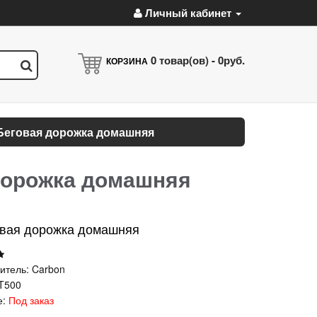
Личный кабинет
0
товар(ов) -
0руб.
КОРЗИНА
Беговая дорожка домашняя
дорожка домашняя
овая дорожка домашняя
итель:
Carbon
T500
е:
Под заказ