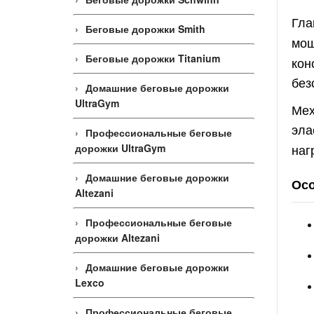
Гла
Беговые дорожки Smith
мощ
Беговые дорожки Titanium
кон
без
Домашние беговые дорожки
UltraGym
Мех
эла
Профессиональные беговые
наг
дорожки UltraGym
Домашние беговые дорожки
Осо
Altezani
Профессиональные беговые
дорожки Altezani
Домашние беговые дорожки
Lexco
Профессиональные беговые