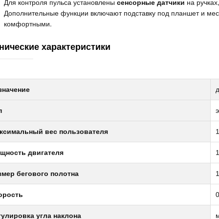
Для контроля пульса установлены
сенсорные датчики
на ручках
Дополнительные функции включают подставку под планшет и мест
комфортными.
нические характеристики
значение
п
э
ксимальный вес пользователя
1
щность двигателя
1
змер бегового полотна
1
орость
0
гулировка угла наклона
м