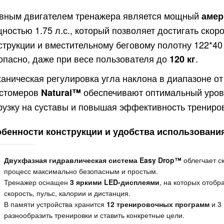
вным двигателем тренажера является мощный
амер
ностью 1.75 л.с., который позволяет достигать скор
струкции и вместительному беговому полотну 122*40
опасно, даже при весе пользователя до
.
120 кг
аническая регулировка угла наклона в диапазоне от
стомеров
обеспечивают оптимальный уров
Natural™
рузку на суставы и повышая эффективность трениров
бенности конструкции и удобства использовани
Двухфазная гидравлическая система Easy Drop™
облегчает с
процесс максимально безопасным и простым.
Тренажер оснащен
3 яркими LED-дисплеями
, на которых отоб
скорость, пульс, калории и дистанция.
В памяти устройства хранится
12 тренировочных программ
и 3 
разнообразить тренировки и ставить конкретные цели.