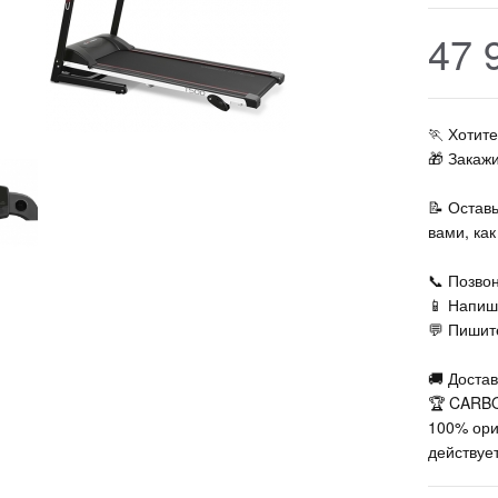
47 
🏃‍ Хоти
🎁 Закаж
📝 Остав
вами, ка
📞 Позвон
📱 Напиш
💬 Пишите
🚚 Достав
🏆 CARBO
100% ори
действует