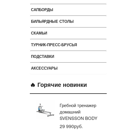
САПБОРДЫ
БИЛЬЯРДНЫЕ СТОЛЫ
СКАМЬИ
ТУРНИК-ПРЕСС-БРУСЬЯ
ПОДСТАВКИ
АКСЕССУАРЫ
🔥 Горячие новинки
Гребной тренажер
Эл
домашний
тр
SVENSSON BODY
ав
LABS WHEELO
пр
29 990руб.
35
BR