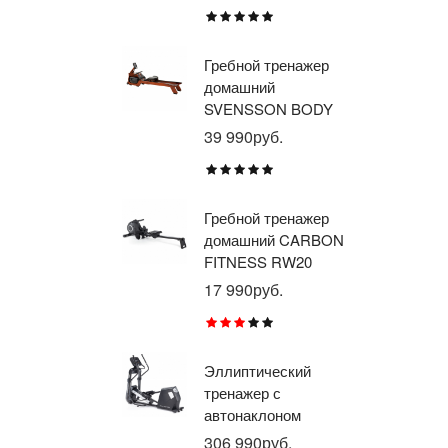
E1
TU
Гребной тренажер
Эл
домашний
тр
SVENSSON BODY
ав
LABS WAVERUN
пр
39 990руб.
21
BR
X8
Гребной тренажер
Эл
домашний CARBON
тр
FITNESS RW20
пр
BR
17 990руб.
26
RU
Эллиптический
Ве
тренажер с
го
автонаклоном
ге
профессиональный
пр
306 990руб.
21