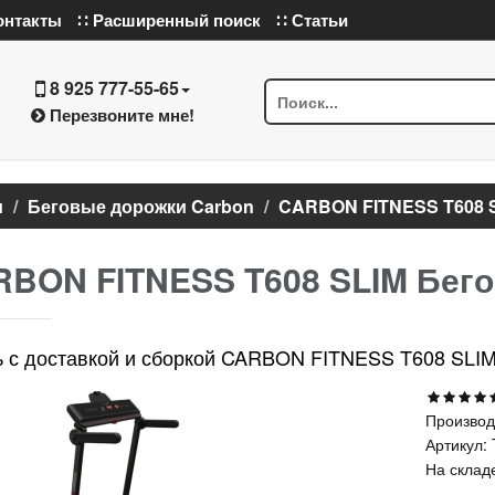
онтакты
∷ Расширенный поиск
∷ Статьи
8 925 777-55-65
Перезвоните мне!
и
Беговые дорожки Carbon
CARBON FITNESS T608 S
BON FITNESS T608 SLIM Бего
ь с доставкой и сборкой CARBON FITNESS T608 SLI
Производ
Артикул:
На склад