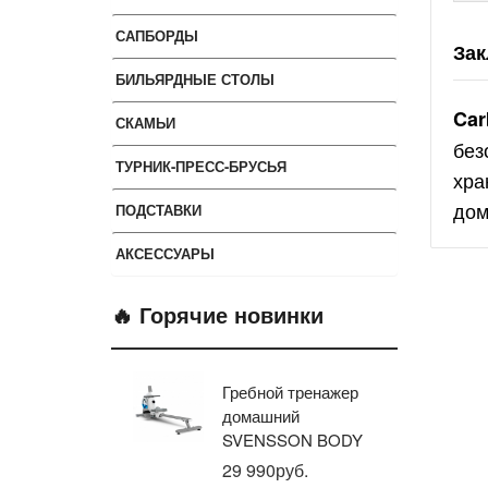
САПБОРДЫ
Зак
БИЛЬЯРДНЫЕ СТОЛЫ
Car
СКАМЬИ
без
ТУРНИК-ПРЕСС-БРУСЬЯ
хра
дом
ПОДСТАВКИ
АКСЕССУАРЫ
🔥 Горячие новинки
Гребной тренажер
Эл
домашний
тр
SVENSSON BODY
ав
LABS WHEELO
пр
29 990руб.
35
BR