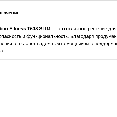
лючение
— это отличное решение для т
bon Fitness T608 SLIM
опасность и функциональность. Благодаря продуман
нения, он станет надежным помощником в поддержа
а.
липтический
енажер с
тонаклоном
офессиональный
1 990руб.
ONZE GYM