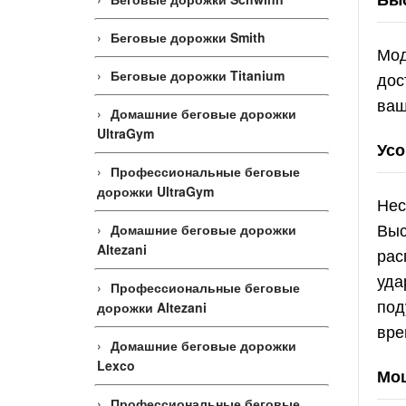
Беговые дорожки Smith
Мод
Беговые дорожки Titanium
дос
ваш
Домашние беговые дорожки
UltraGym
Усо
Профессиональные беговые
дорожки UltraGym
Нес
Выс
Домашние беговые дорожки
Altezani
рас
уда
Профессиональные беговые
под
дорожки Altezani
вре
Домашние беговые дорожки
Lexco
Мощ
Профессиональные беговые