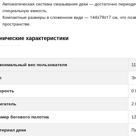
Автоматическая система смазывания деки — достаточно периодич
специальную емкость.
Компактные размеры в сложенном виде — 144x79x17 см, что позв
пространстве.
нические характеристики
ксимальный вес пользователя
11
п
Эл
орость
0.
игатель
2.
змер бегового полотна
12
териал деки
П