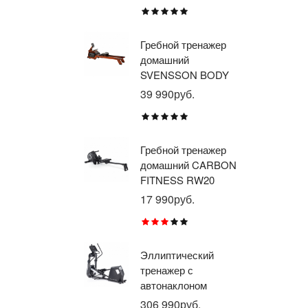
E1
TU
Гребной тренажер
Эл
домашний
тр
SVENSSON BODY
ав
LABS WAVERUN
пр
39 990руб.
21
BR
X8
Гребной тренажер
Эл
домашний CARBON
тр
FITNESS RW20
пр
BR
17 990руб.
26
RU
Эллиптический
Ве
тренажер с
го
автонаклоном
ге
профессиональный
пр
306 990руб.
21