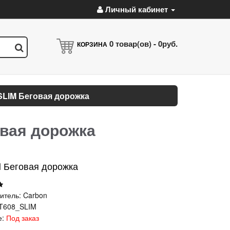
Личный кабинет
0
товар(ов) -
0руб.
КОРЗИНА
LIM Беговая дорожка
вая дорожка
M Беговая дорожка
итель:
Carbon
T608_SLIM
е:
Под заказ