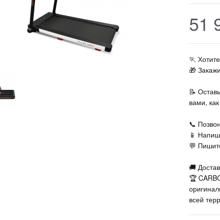
51 
🏃‍ Хоти
🎁 Закаж
📝 Остав
вами, ка
📞 Позвон
📱 Напиш
💬 Пишите
🚚 Достав
🏆 CARBO
оригинал
всей тер