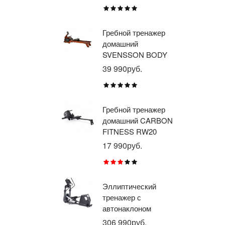
E1
TU
Гребной тренажер
Эл
домашний
тр
SVENSSON BODY
ав
LABS WAVERUN
пр
39 990руб.
21
BR
X8
Гребной тренажер
Эл
домашний CARBON
тр
FITNESS RW20
пр
BR
17 990руб.
26
RU
Эллиптический
Ве
тренажер с
го
автонаклоном
ге
профессиональный
пр
306 990руб.
21