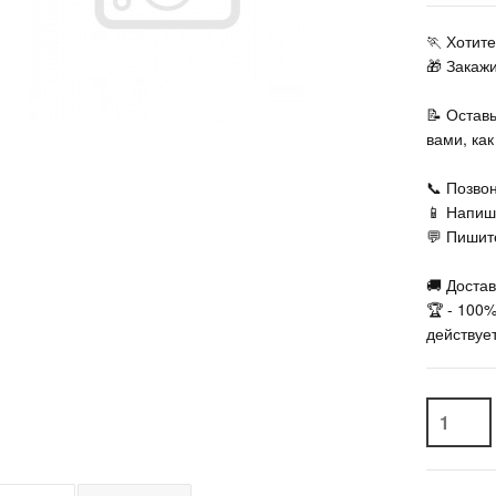
🏃‍ Хоти
🎁 Закаж
📝 Остав
вами, ка
📞 Позвон
📱 Напиш
💬 Пишите
🚚 Достав
🏆 - 100
действует