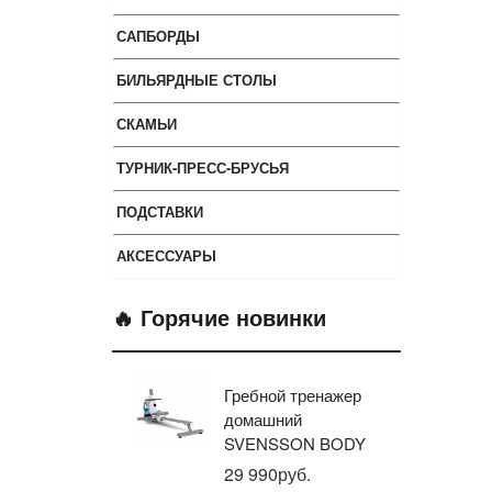
САПБОРДЫ
БИЛЬЯРДНЫЕ СТОЛЫ
СКАМЬИ
ТУРНИК-ПРЕСС-БРУСЬЯ
ПОДСТАВКИ
АКСЕССУАРЫ
🔥 Горячие новинки
Гребной тренажер
Эл
домашний
тр
SVENSSON BODY
ав
LABS WHEELO
пр
29 990руб.
35
BR