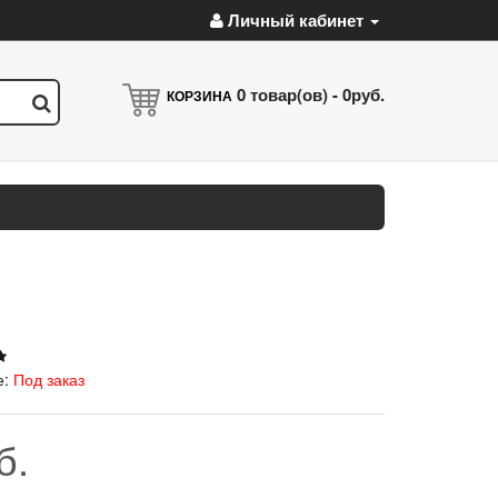
Личный кабинет
0
товар(ов) -
0руб.
КОРЗИНА
е:
Под заказ
б.