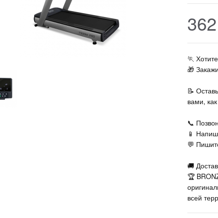
362
🏃‍ Хоти
🎁 Закаж
📝 Остав
вами, ка
📞 Позвон
📱 Напиш
💬 Пишите
🚚 Достав
🏆 BRONZ
оригинал
всей тер