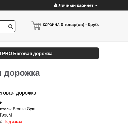
Личный кабинет
0
товар(ов) -
0руб.
КОРЗИНА
 PRO Беговая дорожка
 дорожка
еговая дорожка
итель:
Bronze Gym
T930M
е:
Под заказ