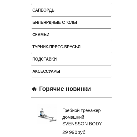
САПБОРДЫ
БИЛЬЯРДНЫЕ СТОЛЫ
СКАМЬИ
ТУРНИК-ПРЕСС-БРУСЬЯ
ПОДСТАВКИ
АКСЕССУАРЫ
🔥 Горячие новинки
Гребной тренажер
Эл
домашний
тр
SVENSSON BODY
ав
LABS WHEELO
пр
29 990руб.
35
BR