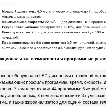
Мощный двигатель:
4,5 л.с. с пиковым значением до 7 л.с., о
максимальных нагрузках.
Максимальная скорость:
22 км/ч — для динамичных и продолжи
Регулировка наклона:
электрическая, 0-15%, для повышения инт
Конструкция:
вес 205 кг, рассчитана на пользователей до 180 к
покраской.
Профессиональное беговое полотно:
2.5 мм толщиной, разме
системой на основе 4 эластомеров и 4 амортизирующих подушек 
кциональные возможности и программные реж
нсоль оборудована LED-дисплеями с точечной матри
казывающих профиль программы, время, скорость, ди
клона. В комплект входит 44 программы: быстрый ста
едустановленных, 3 пользовательские и 3 пульсоза
тма, а также жироанализатор для оценки состава тел