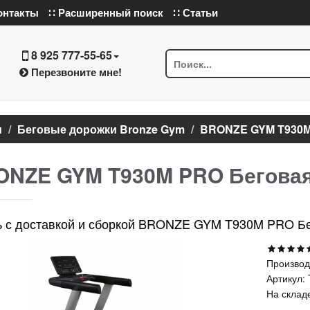
онтакты
∷ Расширенный поиск
∷ Статьи
8 925 777-55-65
Перезвоните мне!
и
Беговые дорожки Bronze Gym
BRONZE GYM T930M
NZE GYM T930M PRO Беговая
ь с доставкой и сборкой BRONZE GYM T930M PRO Б
Производ
Артикул:
На склад