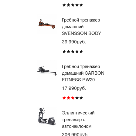
E1
TU
Гребной тренажер
Эл
домашний
тр
SVENSSON BODY
ав
LABS WAVERUN
пр
39 990руб.
21
BR
X8
Гребной тренажер
Эл
домашний CARBON
тр
FITNESS RW20
пр
BR
17 990руб.
26
RU
Эллиптический
Ве
тренажер с
го
автонаклоном
ге
профессиональный
пр
306 990руб.
21