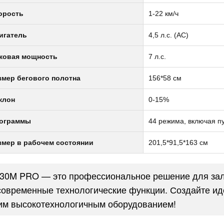
орость
1-22 км/ч
игатель
4,5 л.с. (AC)
ковая мощность
7 л.с.
змер бегового полотна
156*58 см
клон
0-15%
ограммы
44 режимa, включая п
змер в рабочем состоянии
201,5*91,5*163 см
30M PRO — это профессиональное решение для зало
современные технологические функции. Создайте ид
им высокотехнологичным оборудованием!