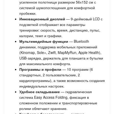
усиленное полотнище размером 56х152 см с
системой шумопоглощения для комфортной
пробежки.
Инновационный дисплей
— 9-дюймовый LCD с
подсветкой отображает все параметры
тренировки: скорость, время, дистанцию, пульс,
калории, темп и графики.
Мультимедийные функции
— Bluetooth
динамики, поддержка мобильных приложений
(Kinomap, Sole+, Zwift, MapMyRun, Apple Health),
USB-зарядка, держатель для планшета и бутылки
для максимального комфорта.
Программы и профили
— 10 программ (6
стандартных, 2 пользовательские, 2
кардиопрограммы), а также возможность создания
индивидуальных настроек.
Удобное складывание
— гидравлическая
система Easy Access Folding, фиксация в
сложенном положении и транспортировочные
ролики облегчают хранение.
Комфорт и безопасность
— система